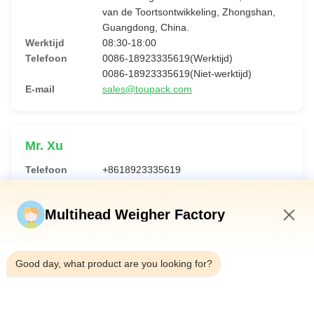
van de Toortsontwikkeling, Zhongshan,
Guangdong, China.
Werktijd
08:30-18:00
Telefoon
0086-18923335619(Werktijd)
0086-18923335619(Niet-werktijd)
E-mail
sales@toupack.com
Mr. Xu
Telefoon
+8618923335619
Whatsapp.
8618923335619
WeChat
toupack2009
Multihead Weigher Factory
E-mail
sales@toupack.com
3:38 AM
Good day, what product are you looking for?