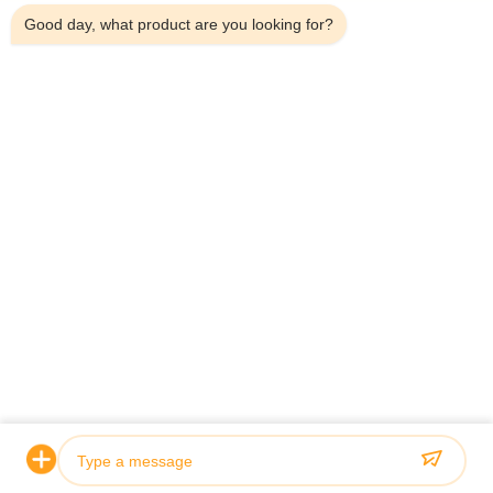
Good day, what product are you looking for?
Telefoon：0086-18923335619
E-mail：sales@toupack.com
OVER ONS
Profiel van het bedrijf
Fabriekstocht
Kwaliteitscontrole
Sitemap
Privacybeleid
China Goede kwaliteit Multihead weger Auteursrecht © 2020-
2026 GUANGDONG TOUPACK INTELLIGENT EQUIPMENT CO., LTD Alle
rechten voorbehouden.