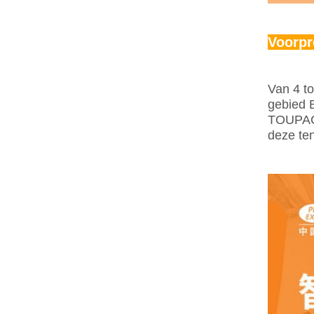
Voorpr
Van 4 to
gebied 
TOUPACK 
deze ten