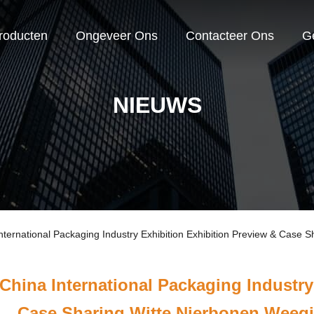
roducten
Ongeveer Ons
Contacteer Ons
G
NIEUWS
nternational Packaging Industry Exhibition Exhibition Preview & Case
China International Packaging Industry
Case Sharing Witte Nierbonen Weeg