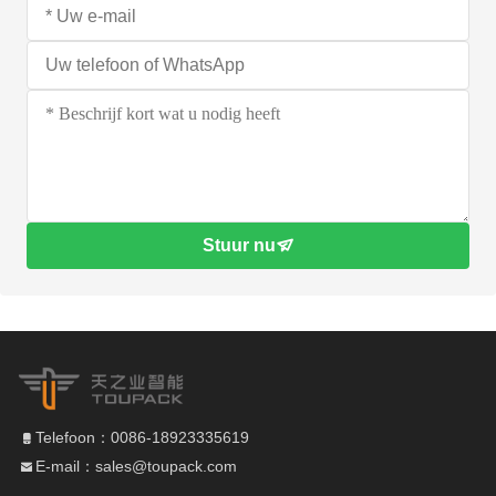
Stuur nu
Telefoon：0086-18923335619
E-mail：sales@toupack.com