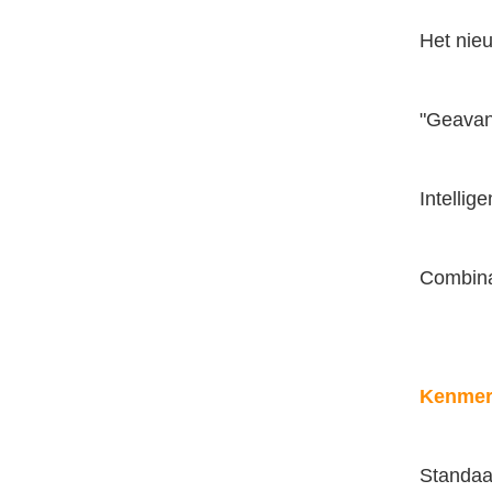
Het nie
"Geavan
Intellig
Combinat
Kenmer
Standaa