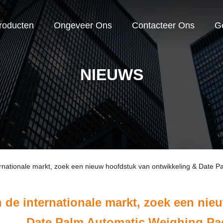
roducten
Ongeveer Ons
Contacteer Ons
G
NIEUWS
rnationale markt, zoek een nieuw hoofdstuk van ontwikkeling & Date P
 de internationale markt, zoek een nie
Date Palm Automatic Weighing Pac