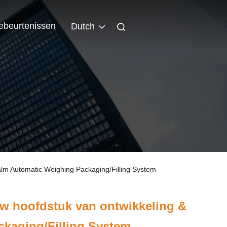
ebeurtenissen
Dutch
alm Automatic Weighing Packaging/Filling System
uw hoofdstuk van ontwikkeling &
kaging/Filling System