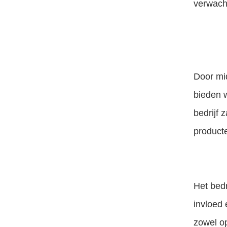
verwach
Door mi
bieden w
bedrijf 
product
Het bedr
invloed 
zowel op