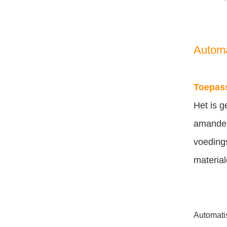
Automa
Toepas
Het is g
amandel
voedings
material
Automati