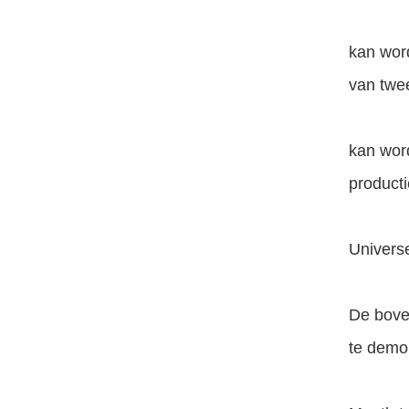
kan wor
van twe
kan wor
producti
Universe
De bove
te demon