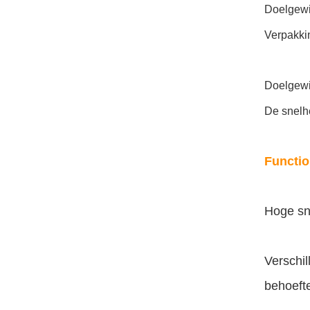
Doelgewi
Verpakki
Doelgewi
De snelh
Functi
Hoge sne
Verschi
behoeft