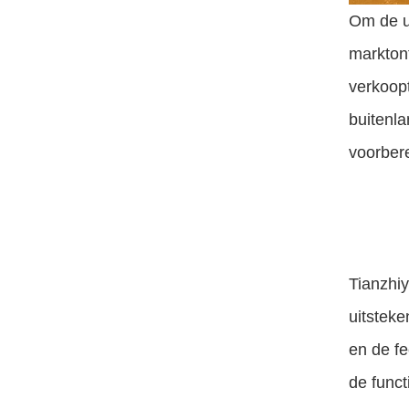
Om de u
marktont
verkoop
buitenl
voorbere
Tianzhiy
uitsteke
en de fe
de funct