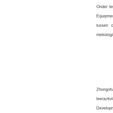
Onder le
Equipmen
tussen o
metrologi
Zhongsha
leeractiv
Developme