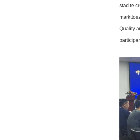
stad te c
markttoez
Quality a
participa