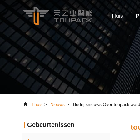
Huis
P
Thuis
>
Nieuws
>
Bedrijfsnieuws Over toupack werd
Gebeurtenissen
to