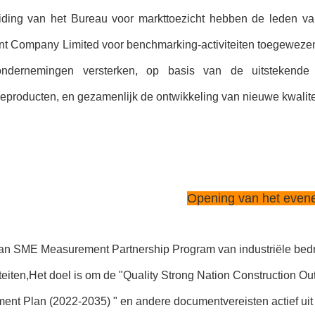
iding van het Bureau voor markttoezicht hebben de leden van
t Company Limited voor benchmarking-activiteiten toegewezen.
ndernemingen versterken, op basis van de uitstekende er
eproducten, en gezamenlijk de ontwikkeling van nieuwe kwalitei
Opening van het even
n SME Measurement Partnership Program van industriële bedri
iteiten,Het doel is om de "Quality Strong Nation Construction
nt Plan (2022-2035) " en andere documentvereisten actief uit t