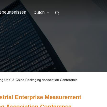
ebeurtenissen
Dutch
ing Unit" & China Packaging Association Conference
strial Enterprise Measurement
g Association Conference