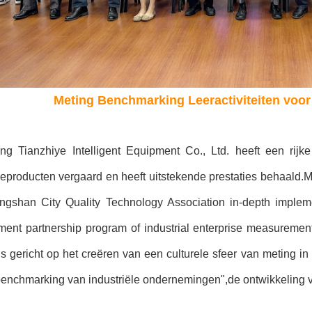
Meting Benchmarking Leeractiviteiten voor
g Tianzhiye Intelligent Equipment Co., Ltd. heeft een rijke
ieproducten vergaard en heeft uitstekende prestaties behaald.
ngshan City Quality Technology Association in-depth implem
ent partnership program of industrial enterprise measurement
t is gericht op het creëren van een culturele sfeer van meting
enchmarking van industriële ondernemingen",de ontwikkeling va