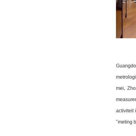
Guangdon
metrolog
mei, Zho
measurem
activitei
"meting b