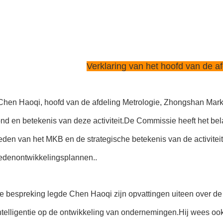
Verklaring van het hoofd van de af
Chen Haoqi, hoofd van de afdeling Metrologie, Zhongshan Marke
nd en betekenis van deze activiteit.De Commissie heeft het be
den van het MKB en de strategische betekenis van de activitei
edenontwikkelingsplannen..
e bespreking legde Chen Haoqi zijn opvattingen uiteen over de
intelligentie op de ontwikkeling van ondernemingen.Hij wees ook op