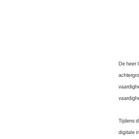
De heer 
achtergro
vaardighe
vaardigh
Tijdens d
digitale 