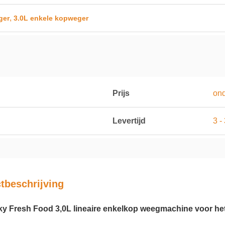
,
ger
3.0L enkele kopweger
Prijs
on
Levertijd
3 -
tbeschrijving
cky Fresh Food 3,0L lineaire enkelkop weegmachine voor het