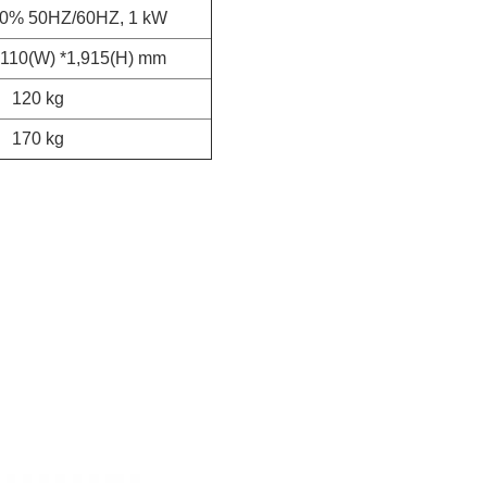
0% 50HZ/60HZ, 1 kW
1,110(W) *1,915(H) mm
120 kg
170 kg
 vullen van korrels
en van korrels