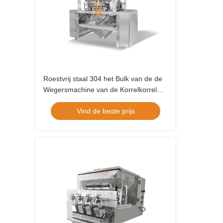
Roestvrij staal 304 het Bulk van de de
Wegersmachine van de Korrelkorrel
Oily Sti
8.0L Lineaire Grote het Gewicht Vullen
Vind de beste prijs
Oily Stic