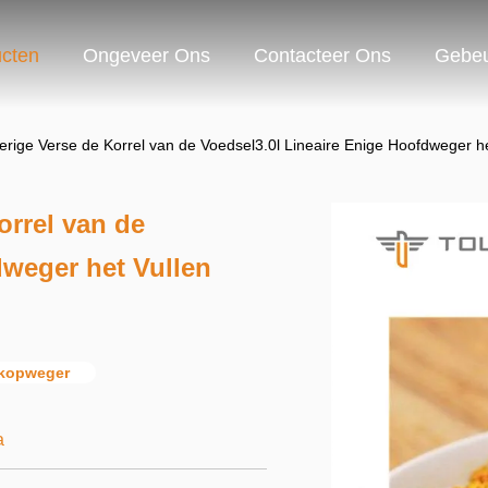
cten
Ongeveer Ons
Contacteer Ons
Gebeu
verige Verse de Korrel van de Voedsel3.0l Lineaire Enige Hoofdweger h
orrel van de
dweger het Vullen
 kopweger
a