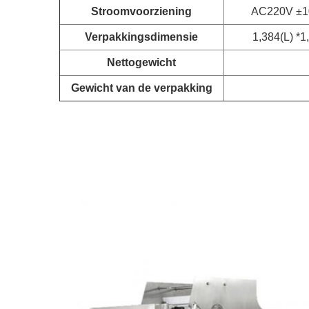
Stroomvoorziening
AC220V ±1
Verpakkingsdimensie
1,384(L) *
Nettogewicht
Gewicht van de verpakking
cky Fresh Food 3,0L lineaire enkelkop weegmachine voor het
ky Fresh Food 3,0L lineaire enkelkop weegmachine voor het vull