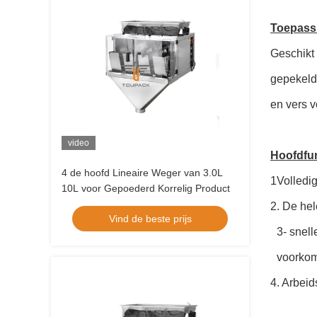
Toepass
Geschikt
gepekelde
en vers v
video
Hoofdfu
4 de hoofd Lineaire Weger van 3.0L
1Volledig
10L voor Gepoederd Korrelig Product
2. De he
Vind de beste prijs
3- snell
voorko
4. Arbeid