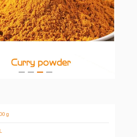
00 g
L