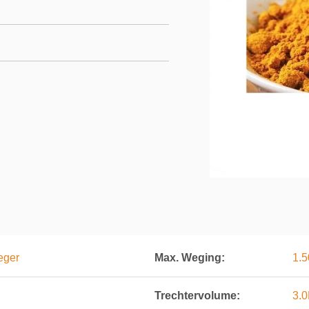
eger
Max. Weging:
1.5
Trechtervolume:
3.0