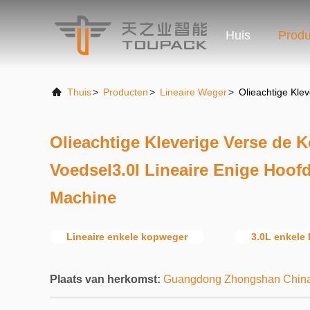
Huis
Produ
Thuis
>
Producten
>
Lineaire Weger
>
Olieachtige Kle
Olieachtige Kleverige Verse de K
Voedsel3.0l Lineaire Enige Hoof
Machine
Lineaire enkele kopweger
3.0L enkele
Plaats van herkomst:
Guangdong Zhongshan Chin