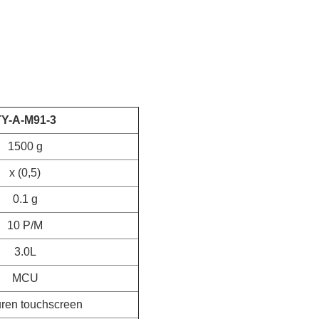
TY-A-M91-3
1500 g
x (0,5)
0.1 g
10 P/M
3.0L
MCU
euren touchscreen