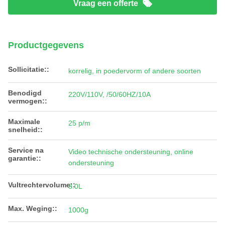
Vraag een offerte
Productgegevens
Sollicitatie::
korrelig, in poedervorm of andere soorten
Benodigd
220V/110V, /50/60HZ/10A
vermogen::
Maximale
25 p/m
snelheid::
Service na
Video technische ondersteuning, online
garantie::
ondersteuning
Vultrechtervolume::
8.0L
Max. Weging::
1000g