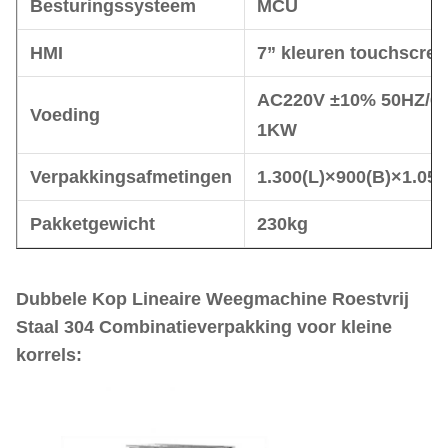
Besturingssysteem
MCU
HMI
7” kleuren touchscree
AC220V ±10% 50HZ/6
Voeding
1KW
Verpakkingsafmetingen
1.300(L)×900(B)×1.05
Pakketgewicht
230kg
Dubbele Kop Lineaire Weegmachine Roestvrij
Staal 304 Combinatieverpakking voor kleine
korrels: