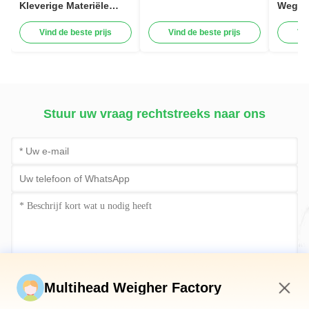
Kleverige Materiële
Weger 
Multihead-Schaal
voor 
wegen
Korrel
Vind de beste prijs
Vind de beste prijs
Vi
Stuur uw vraag rechtstreeks naar ons
Stuur nu
Multihead Weigher Factory