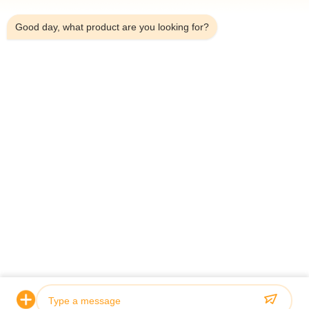
8:42 AM
Good day, what product are you looking for?
Telefoon：0086-18923335619
E-mail：sales@toupack.com
OVER ONS
Profiel van het bedrijf
Fabriekstocht
Kwaliteitscontrole
Sitemap
Privacybeleid
China Goede kwaliteit Multihead weger Auteursrecht ©
2020-2026 GUANGDONG TOUPACK INTELLIGENT EQUIPMENT CO., LTD
Alle rechten voorbehouden.