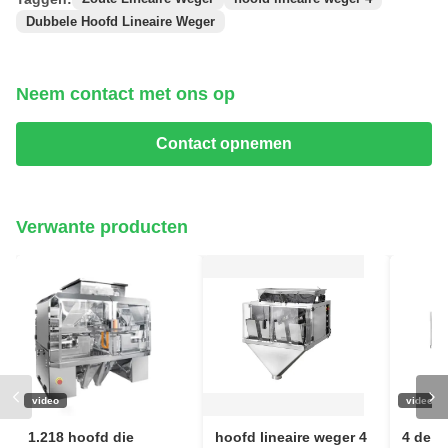
Dubbele Hoofd Lineaire Weger
Neem contact met ons op
Contact opnemen
Verwante producten
video
video
1.218 hoofd die
hoofd lineaire weger 4
4 de h