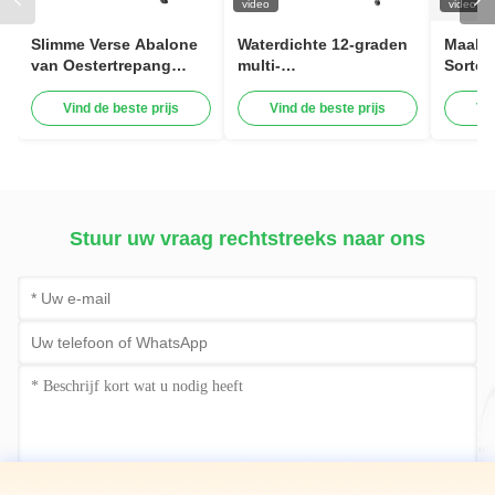
video
video
Slimme Verse Abalone
Waterdichte 12-graden
Maak 
van Oestertrepang
multi-
Sorte
Wegende de
transportbandgewichtsorteermac
van 12
Zeevruchten
voor vis
Range
Vind de beste prijs
Vind de beste prijs
Vi
Sorterende Machine
voor V
van Sorteermachine 1-
Voedse
12 Niveaus
waterd
Stuur uw vraag rechtstreeks naar ons