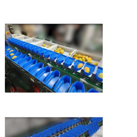
Sorteernauwkeurigheid
±0,3g
Sorteersnelheid
300 BPM
HMI
7” kleuren touchscreen
Productgrootte
≤1800mm(L)*120mm(B)
Besturingssysteem
Hoge snelheid A/D-controller
Vooraf ingesteld
99
prod.nr.
Voeding
AC220V±10% 50Hz/60Hz,0,6