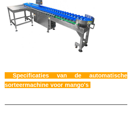
Specificaties van de automatische
sorteermachine voor mango's
Model
TY-JYH104P115-01-11
Max. weging
500g