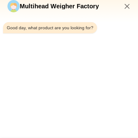
Stuur nu
Multihead Weigher Factory
12:50 PM
Good day, what product are you looking for?
Telefoon：0086-18923335619
E-mail：sales@toupack.com
OVER ONS
Profiel van het bedrijf
Fabriekstocht
Kwaliteitscontrole
Sitemap