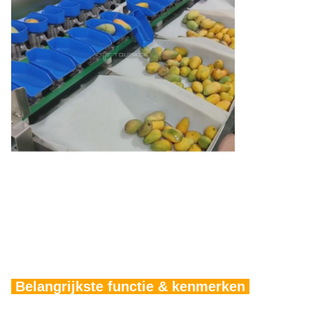
Machine afmetingen
3592mm(L)*1174mm(B)*1508m
Afkeurapparaat
Omkeerapparaat
Temperatuur: 0℃~40℃;
Werkomstandigheden
Vochtigheid: 30%~95%
Belangrijkste functie & kenmerken