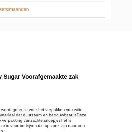
 sets/maanden
 Sugar Voorafgemaakte zak
ordt gebruikt voor het verpakken van witte
ateriaal dat duurzaam en betrouwbaar isDeze
e verpakking van
zachte snoepjes
Het is
e is voor bedrijven die op zoek zijn naar een
en.