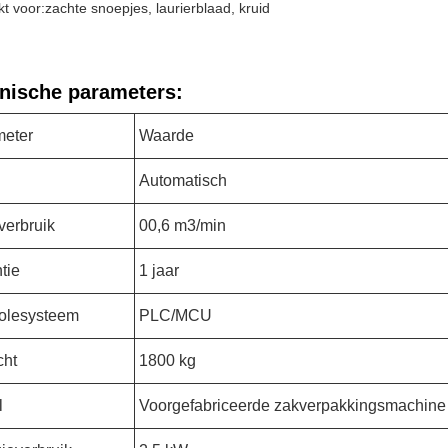
t voor:
zachte snoepjes
, laurierblaad, kruid
nische parameters:
meter
Waarde
Automatisch
verbruik
00,6 m3/min
tie
1 jaar
olesysteem
PLC/MCU
cht
1800 kg
l
Voorgefabriceerde zakverpakkingsmachine