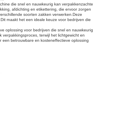
achine die snel en nauwkeurig kan verpakken
zachte
ing, afdichting en etikettering, die ervoor zorgen
verschillende soorten zakken verwerken.Deze
it maakt het een ideale keuze voor bedrijven die
e oplossing voor bedrijven die snel en nauwkeurig
jk verpakkingsproces, terwijl het lichtgewicht en
aar een betrouwbare en kosteneffectieve oplossing