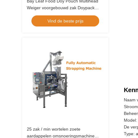
Bay Leaf Food Doy Pouch Multihead
Weiger voorgebouwd zak Doypack
Multi Function verpakkingsmachine
Vind de beste prijs
Kenm
Naam v
Stroom
Behee
Model:
De verp
25 zak / min wortelen zoete
Type: 
aardappelen omsnoeringsmachine