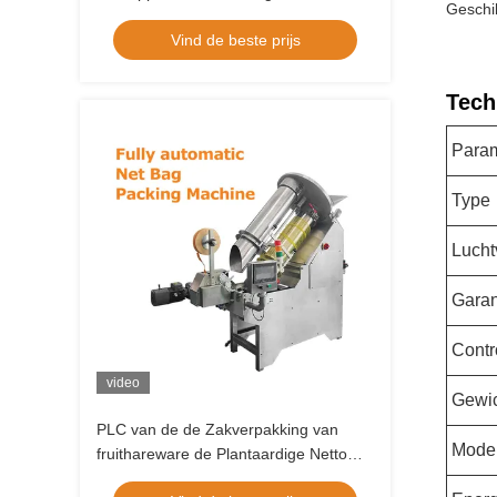
Geschik
volautomatisch
Vind de beste prijs
Tech
Para
Type
Lucht
Garan
Contr
video
Gewi
PLC van de de Zakverpakking van
Mode
fruithareware de Plantaardige Netto
Aanraakscherm voor Verpakkingsband