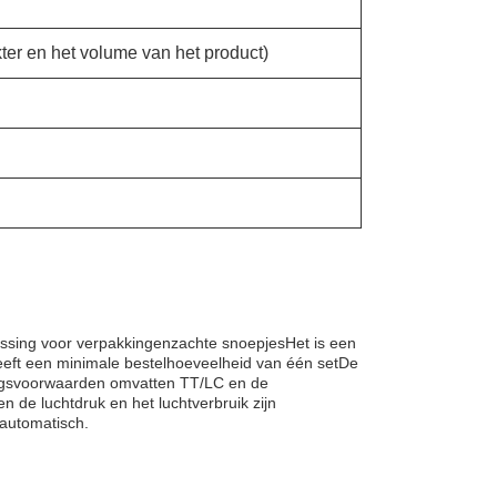
ter en het volume van het product)
ossing voor verpakkingen
zachte snoepjes
Het is een
heeft een minimale bestelhoeveelheid van één setDe
lingsvoorwaarden omvatten TT/LC en de
 de luchtdruk en het luchtverbruik zijn
 automatisch.