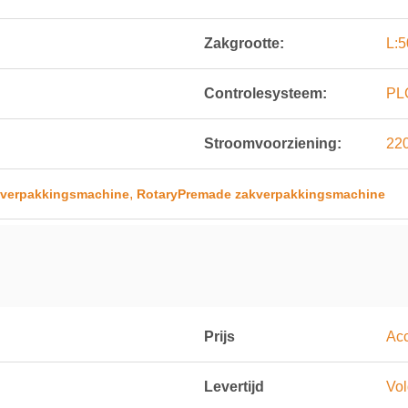
Zakgrootte:
L:
Controlesysteem:
PL
Stroomvoorziening:
22
,
kverpakkingsmachine
RotaryPremade zakverpakkingsmachine
Prijs
Acc
Levertijd
Vol