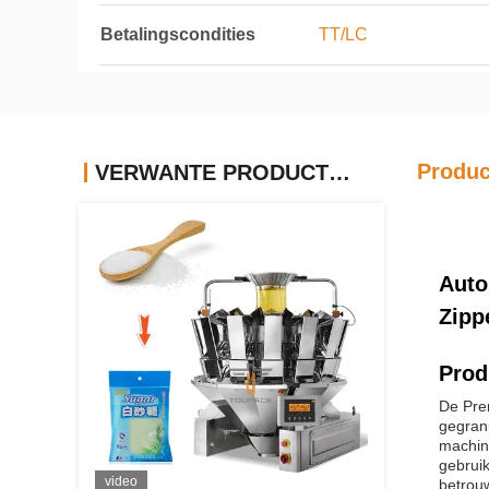
Betalingscondities
TT/LC
Produc
VERWANTE PRODUCTEN
Auto
Zipp
Prod
De Pre
gegran
machine
gebruik
video
betrouw