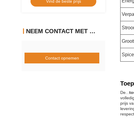
Energ
Vind de beste prijs
Verpa
Stroo
NEEM CONTACT MET ONS OP
Groot
Spice
Contact opnemen
Toep
De...
to
volled
prijs v
leverin
respect