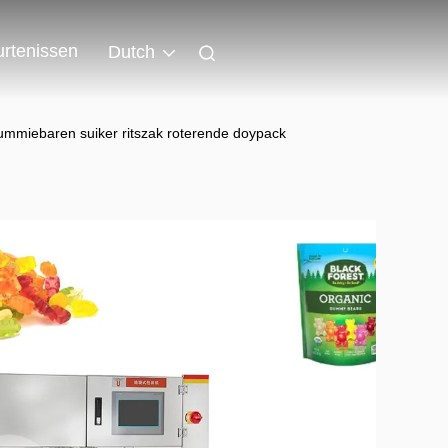
rtenissen
Dutch
miebaren suiker ritszak roterende doypack