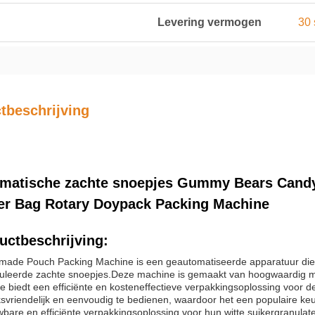
Levering vermogen
30
tbeschrijving
matische zachte snoepjes Gummy Bears Candy
er Bag Rotary Doypack Packing Machine
uctbeschrijving:
made Pouch Packing Machine is een geautomatiseerde apparatuur die w
uleerde zachte snoepjes.Deze machine is gemaakt van hoogwaardig m
 biedt een efficiënte en kosteneffectieve verpakkingsoplossing voor d
svriendelijk en eenvoudig te bedienen, waardoor het een populaire keuz
bare en efficiënte verpakkingsoplossing voor hun witte suikergranulat