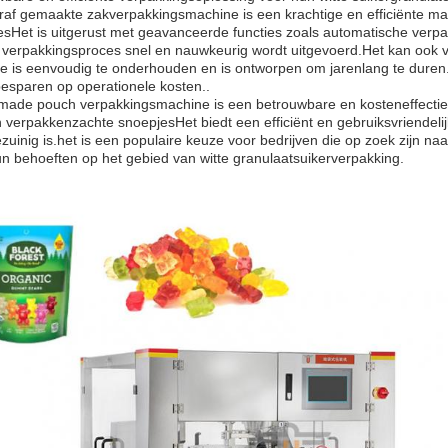
raf gemaakte zakverpakkingsmachine is een krachtige en efficiënte m
es
Het is uitgerust met geavanceerde functies zoals automatische verpakk
t verpakkingsproces snel en nauwkeurig wordt uitgevoerd.Het kan ook 
e is eenvoudig te onderhouden en is ontworpen om jarenlang te duren.D
besparen op operationele kosten..
made pouch verpakkingsmachine is een betrouwbare en kosteneffectiev
 verpakken
zachte snoepjes
Het biedt een efficiënt en gebruiksvriendeli
zuinig is.het is een populaire keuze voor bedrijven die op zoek zijn n
n behoeften op het gebied van witte granulaatsuikerverpakking.