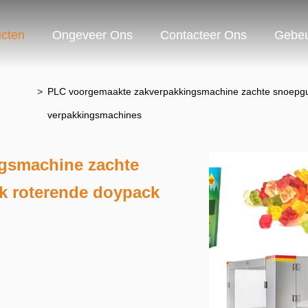
cten
Ongeveer Ons
Contacteer Ons
Gebeu
>
PLC voorgemaakte zakverpakkingsmachine zachte snoepgum
verpakkingsmachines
gsmachine zachte
k roterende doypack