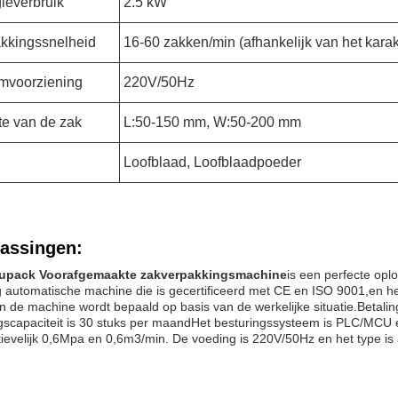
ieverbruik
2.5 kW
kkingssnelheid
16-60 zakken/min (afhankelijk van het karak
mvoorziening
220V/50Hz
te van de zak
L:50-150 mm, W:50-200 mm
Loofblaad, Loofblaadpoeder
assingen:
upack Voorafgemaakte zakverpakkingsmachine
is een perfecte opl
ig automatische machine die is gecertificeerd met CE en ISO 9001,en 
an de machine wordt bepaald op basis van de werkelijke situatie.Beta
gscapaciteit is 30 stuks per maandHet besturingssysteem is PLC/MCU en
ievelijk 0,6Mpa en 0,6m3/min. De voeding is 220V/50Hz en het type is