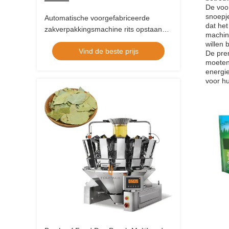
De voo
snoepj
Automatische voorgefabriceerde
dat he
zakverpakkingsmachine rits opstaande
machin
zak suikergranulaat zout rijstgraan
willen 
Vind de beste prijs
verpakkingsmachine
De pre
moeten
energie
voor hu