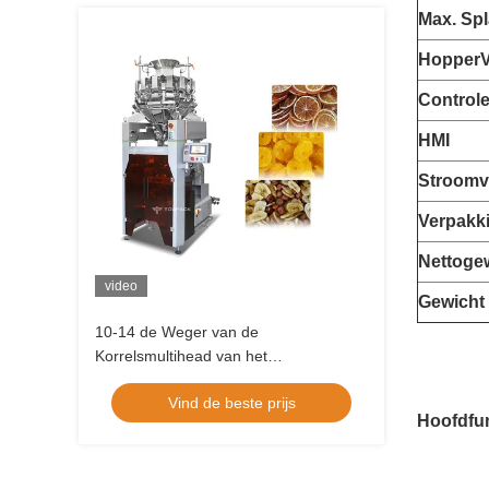
Max. S
p
Hopper
Control
HMI
Stroomv
Verpakk
Nettoge
video
Gewicht
10-14 de Weger van de
Korrelsmultihead van het
vultrechtersroestvrije staal met Touch
Vind de beste prijs
screenbeeldschermsysteem
Hoofdfu