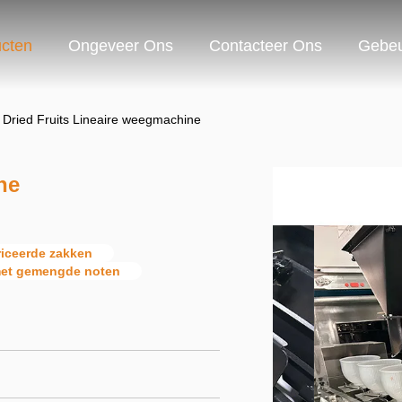
cten
Ongeveer Ons
Contacteer Ons
Gebeu
Dried Fruits Lineaire weegmachine
ne
riceerde zakken
met gemengde noten