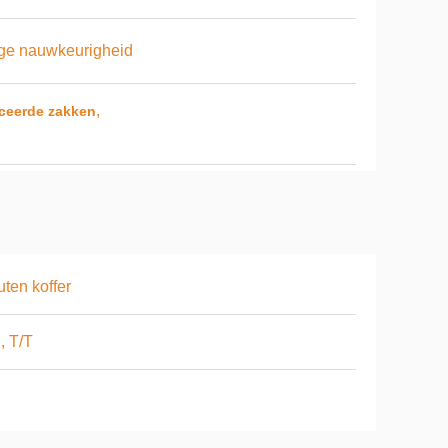
ge nauwkeurigheid
,
iceerde zakken
ten koffer
, T/T