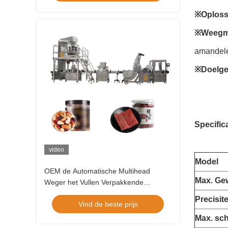
※Oploss
※Weegmi
amandel
※Doelge
Specifica
video
Model
OEM de Automatische Multihead
Max. Gew
Weger het Vullen Verpakkende
Machine van de Systeem Stevige
Precisite
Vind de beste prijs
Korrel
Max. sch