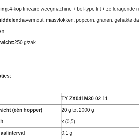
ing:
4-kop lineaire weegmachine + bol-type lift + zelfdragende 
ddelen:
havermout, maïsvlokken, popcorn, granen, gehakte dad
en
wicht:
250 g/zak
ties:
TY-
ZX041M30-02-11
icht (één hopper)
20 g tot 2000 g
it
x (0,5)
aalinterval
0.1 g