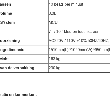
lassen
40 beats per minuut
Volume
3.0L
e
S
Ystem
MCU
7 ′′ / 10 ′′ kleuren touchscreen
oorziening
AC220V / 110V ±10% 50HZ/60HZ, 
ingsdimensie
1510mm(L) *1020mm(W) *950mm(
wicht
163 kg
 van de verpakking
230 kg
nctie en kenmerken
: