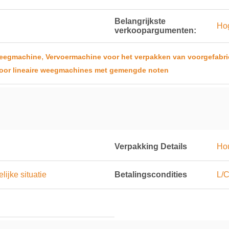
Belangrijkste
Ho
verkoopargumenten:
,
 weegmachine
Vervoermachine voor het verpakken van voorgefabr
oor lineaire weegmachines met gemengde noten
Verpakking Details
Hou
ijke situatie
Betalingscondities
L/C