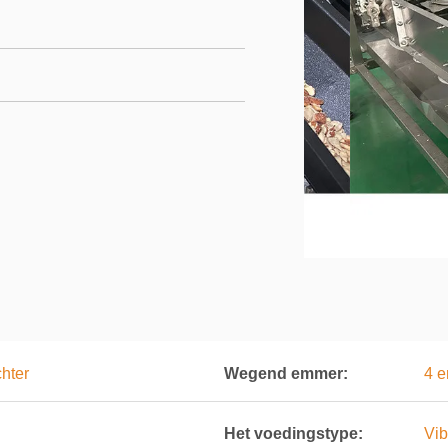
chter
Wegend emmer:
4 
Het voedingstype:
Vib