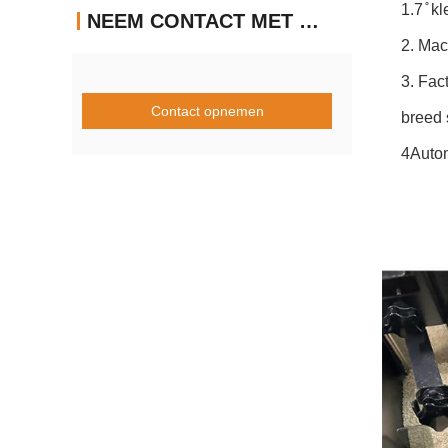
1.7 ̊ 
NEEM CONTACT MET ONS OP
2. Mac
3. Fac
Contact opnemen
breed 
4Autom