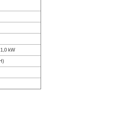
1,0 kW
H)