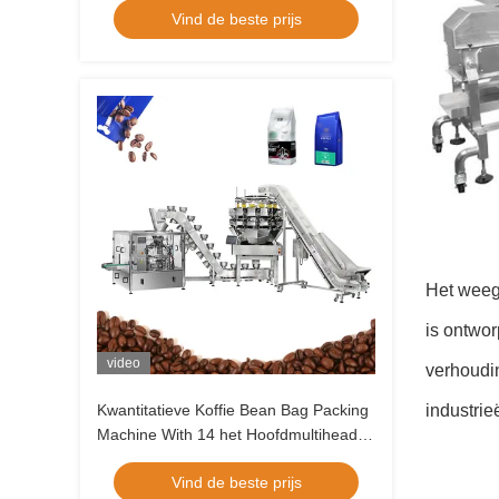
Vind de beste prijs
verpakkingsmachine Zip Bag
verpakkingsmachine
Het weeg
is ontwor
video
verhoudi
Kwantitatieve Koffie Bean Bag Packing
industri
Machine With 14 het Hoofdmultihead-
Weger Automatische Vullen
Vind de beste prijs