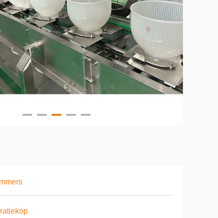
emmers
ratiekop