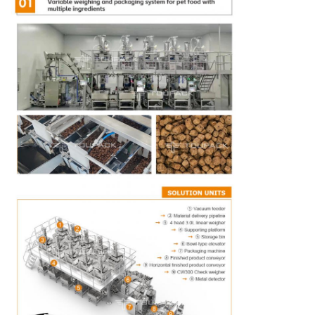
80mm≤B≤300mm
3
Afmetingen
100mm≤L≤430mm
4
Snelheid
0-15 zakken/min
Rechte korrel, spoed is 1
5
Verzegelingstype
mm (optioneel netvormig)
10 mm (5--20 mm kan
6
Verzeggingsbreedte
worden aangepast)
220V, eenfasig, 50/60HZ,
7
Voeding
1,2KW
8
Luchtdruk
0,65 MPa
0,3 m³/min (Standaard
9
Luchtverbruik
machine, geen extra
functie)