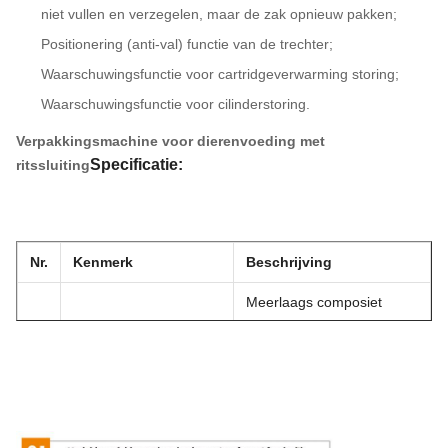
niet vullen en verzegelen, maar de zak opnieuw pakken;
Positionering (anti-val) functie van de trechter;
Waarschuwingsfunctie voor cartridgeverwarming storing;
Waarschuwingsfunctie voor cilinderstoring.
Verpakkingsmachine voor dierenvoeding met
Specificatie:
ritssluiting
Nr.
Kenmerk
Beschrijving
Meerlaags composiet
1
Zakmateriaal
voorgevormde zak, bijv.:
PET/PE
Verpakkingsmachine voor dierenvoeding met ritssluiting /
3-zijdige sealzak, stazak,
voorgevormde zakken vul- en sluitmachine
zak met ritssluiting, platte
2
Zaktype
bodemzak