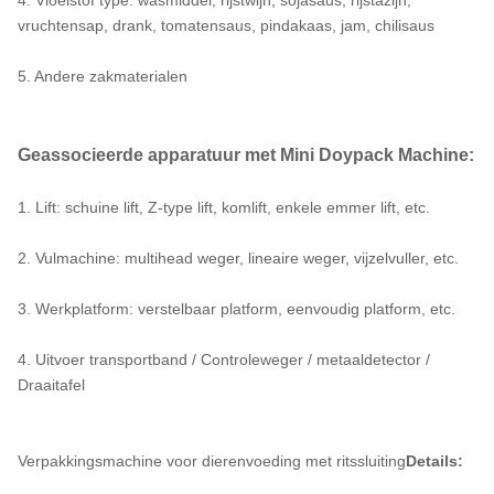
4. Vloeistof type: wasmiddel, rijstwijn, sojasaus, rijstazijn,
vruchtensap, drank, tomatensaus, pindakaas, jam, chilisaus
5. Andere zakmaterialen
Geassocieerde apparatuur met Mini Doypack Machine:
1. Lift: schuine lift, Z-type lift, komlift, enkele emmer lift, etc.
2. Vulmachine: multihead weger, lineaire weger, vijzelvuller, etc.
3. Werkplatform: verstelbaar platform, eenvoudig platform, etc.
4. Uitvoer transportband / Controleweger / metaaldetector /
Draaitafel
Verpakkingsmachine voor dierenvoeding met ritssluiting
Details: