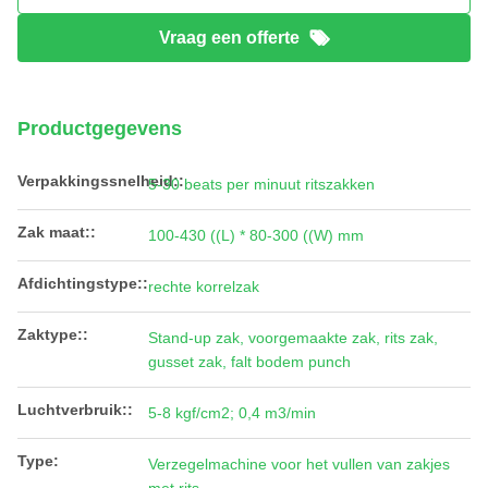
Vraag een offerte
Productgegevens
Verpakkingssnelheid::
5-30 beats per minuut ritszakken
Zak maat::
100-430 ((L) * 80-300 ((W) mm
Afdichtingstype::
rechte korrelzak
Zaktype::
Stand-up zak, voorgemaakte zak, rits zak,
gusset zak, falt bodem punch
Luchtverbruik::
5-8 kgf/cm2; 0,4 m3/min
Type:
Verzegelmachine voor het vullen van zakjes