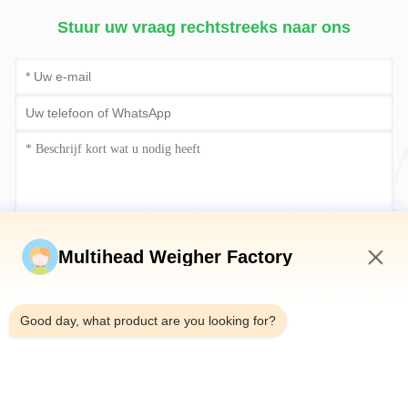
Stuur uw vraag rechtstreeks naar ons
Stuur nu
Multihead Weigher Factory
7:35 PM
Good day, what product are you looking for?
Telefoon：0086-18923335619