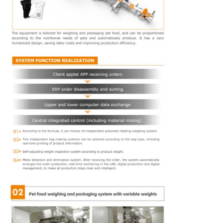
1860*600*1650mm (Export
10
Verpakkingsafmetingen
niet-begaste houten kist)