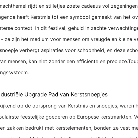
nachthemel rijdt en stilletjes zoete cadeaus vol zegeningen
gende heeft Kerstmis tot een symbool gemaakt van het over
sterse context. In dit festival, gehuld in zachte verwachtin
- ze zijn het medium voor mensen om vreugde en kleine ve
k snoepje verbergt aspiraties voor schoonheid, en deze sch
an mensen, kan niet zonder een efficiënte en precieze.To
ingssysteem
.
Industriële Upgrade Pad van Kerstsnoepjes
jkend op de oorsprong van Kerstmis en snoepjes, waren 
pulairste feestelijke goederen op Europese kerstmarkten.
ren zakken bedrukt met kerstelementen, bonden ze vast met