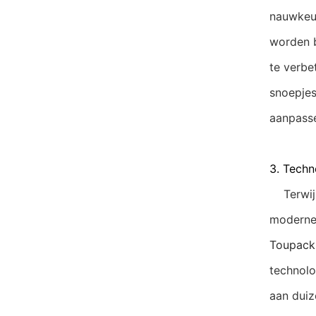
nauwkeu
worden b
te verbe
snoepjes
aanpasse
3. Techn
Terwijl 
moderne 
Toupac
technolo
aan duiz