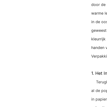
door de 
warme le
in de oo
geweest 
kleurrij
handen v
Verpakk
1. Het 
Terugki
al de po
in papie