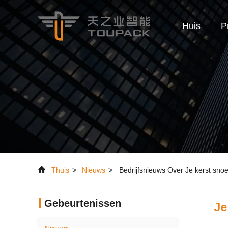
Huis
P
Thuis
>
Nieuws
>
Bedrijfsnieuws Over Je kerst snoe
Gebeurtenissen
Je