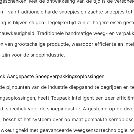
geschenken. Met de ontwikkeling van de tijd is de verschei
 - van traditionele harde snoepjes en zachte snoepjes tot 
ag is blijven stijgen. Tegelijkertijd zijn er hogere eisen g
auwkeurigheid. Traditionele handmatige weeg- en verpakk
n van grootschalige productie, waardoor efficiënte en int
 zijn voor de snoepindustrie.
ck
Aangepaste Snoepverpakkingsoplossingen
pijnpunten van de industrie diepgaand te begrijpen en te
ngsoplossingen, heeft
Toupack
Intelligent een zeer effici
d, specifiek voor de snoepindustrie. Afgestemd op de dive
, beschikt het systeem over op maat gemaakte kernoplossi
keurigheid met geavanceerde weegsensortechnologie, waa