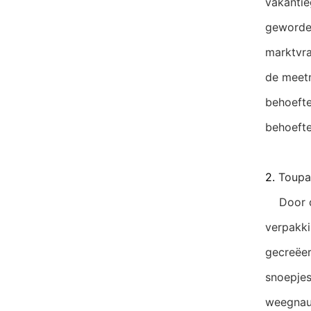
vakantie
geworden
marktvra
de meetn
behoefte
behoefte
2.
Toupa
Door de 
verpakki
gecreëer
snoepjes
weegnauw