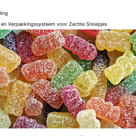
ling
 en Verpakkingssysteem voor Zachte Snoepjes