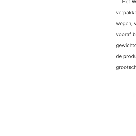
Het Wee
verpakke
wegen, v
vooraf b
gewichtc
de produ
grootsch