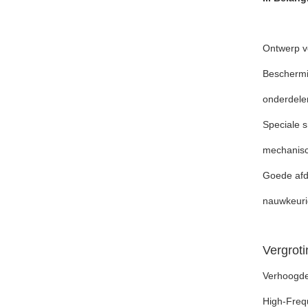
Ontwerp v
Beschermi
onderdele
Speciale s
mechanisc
Goede afd
nauwkeuri
Vergroti
Verhoogde 
High-Frequ