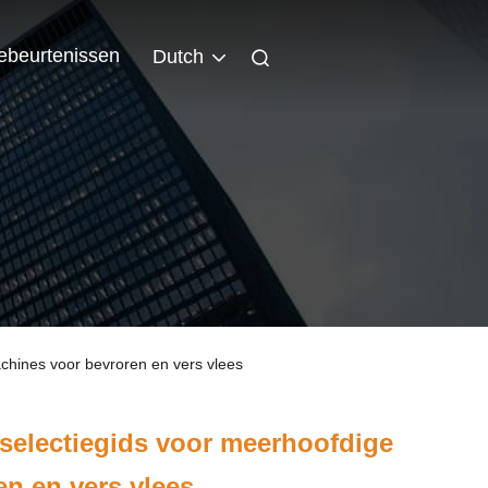
ebeurtenissen
Dutch
achines voor bevroren en vers vlees
n selectiegids voor meerhoofdige
n en vers vlees