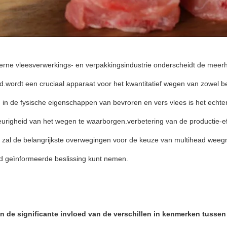
erne vleesverwerkings- en verpakkingsindustrie onderscheidt de meer
d.wordt een cruciaal apparaat voor het kwantitatief wegen van zowel 
n in de fysische eigenschappen van bevroren en vers vlees is het echt
righeid van het wegen te waarborgen.verbetering van de productie-effi
al de belangrijkste overwegingen voor de keuze van multihead weegm
d geïnformeerde beslissing kunt nemen.
t in de significante invloed van de verschillen in kenmerken tusse