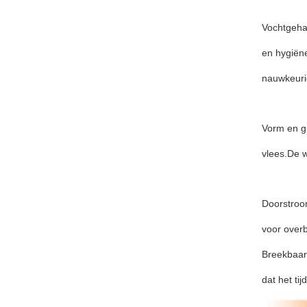
Vochtgehal
en hygiëne
nauwkeuri
Vorm en gr
vlees.De 
Doorstroo
voor over
Breekbaarh
dat het ti