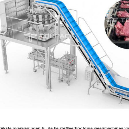
grijkste overwegingen bij de keuze
Meerhoofdige weegmachines voo