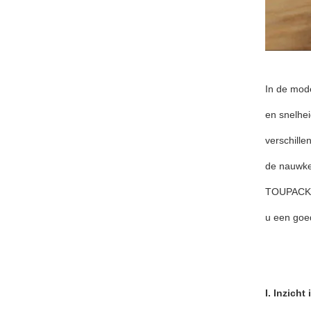
In de mod
en snelhei
verschille
de nauwkeu
TOUPACK z
u een goe
I. Inzich