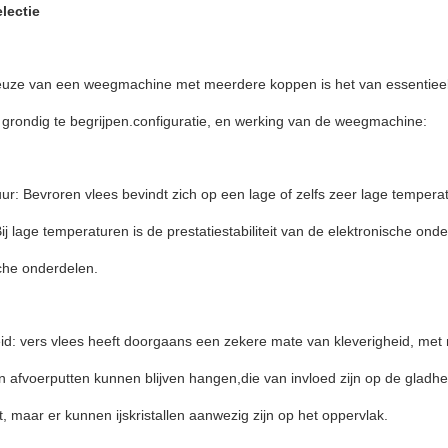
lectie
euze van een weegmachine met meerdere koppen is het van essentieel
 grondig te begrijpen.configuratie, en werking van de weegmachine:
r: Bevroren vlees bevindt zich op een lage of zelfs zeer lage temperat
j lage temperaturen is de prestatiestabiliteit van de elektronische o
he onderdelen.
id: vers vlees heeft doorgaans een zekere mate van kleverigheid, met
 afvoerputten kunnen blijven hangen,die van invloed zijn op de gladhei
t, maar er kunnen ijskristallen aanwezig zijn op het oppervlak.