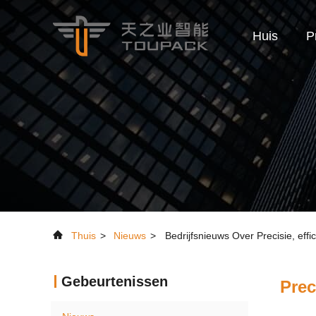
Huis
P
Thuis
>
Nieuws
>
Bedrijfsnieuws Over Precisie, eff
Gebeurtenissen
Prec