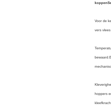
koppen
Se
Voor de k
vers vlees
Temperatuu
bewaard.Bi
mechanisc
Kleverighe
hoppers en
kleefkrach