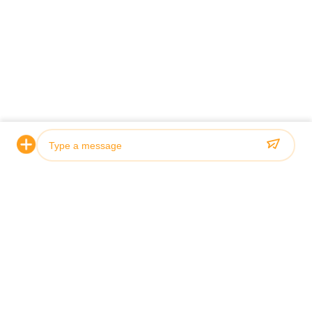
Photo
Video Call
Audio Call