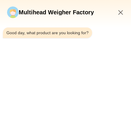
Stuur nu
Multihead Weigher Factory
5:23 AM
Good day, what product are you looking for?
Telefoon：0086-18923335619
E-mail：sales@toupack.com
OVER ONS
Profiel van het bedrijf
Fabriekstocht
Kwaliteitscontrole
Sitemap