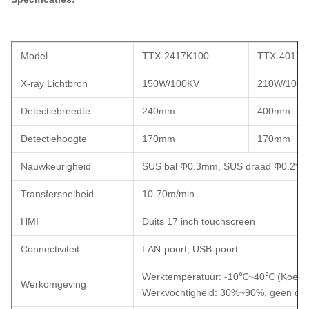
Model
TTX-2417K100
TTX-4017K
X-ray Lichtbron
150W/100KV
210W/100K
Detectiebreedte
240mm
400mm
Detectiehoogte
170mm
170mm
Nauwkeurigheid
SUS bal Φ0.3mm, SUS draad Φ0.2*
Transfersnelheid
10-70m/min
HMI
Duits 17 inch touchscreen
Connectiviteit
LAN-poort, USB-poort
Werktemperatuur: -10℃~40℃ (Koelmeth
Werkomgeving
Werkvochtigheid: 30%~90%, geen conde