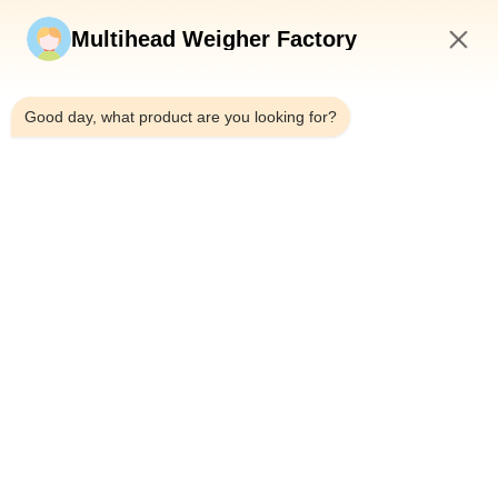
Stuur nu
Multihead Weigher Factory
7:25 PM
Good day, what product are you looking for?
Telefoon：0086-18923335619
E-mail：sales@toupack.com
OVER ONS
Profiel van het bedrijf
Fabriekstocht
Kwaliteitscontrole
Sitemap