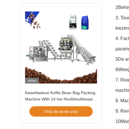
2Behee
3. Tou
kiezen
4. Fac
parame
5De we
6Weeg-
7. Rea
video
machin
Kwantitatieve Koffie Bean Bag Packing
Machine With 14 het Hoofdmultihead-
8. Mac
Weger Automatische Vullen
9. Rei
Vind de beste prijs
10Modu