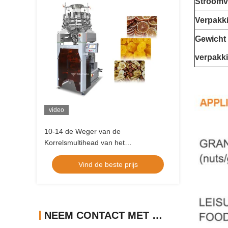
Stroomv
Verpakk
Gewicht
verpakk
video
10-14 de Weger van de
Korrelsmultihead van het
vultrechtersroestvrije staal met Touch
Vind de beste prijs
screenbeeldschermsysteem
NEEM CONTACT MET ONS OP