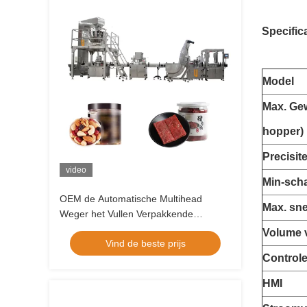
Specifica
Model
Max. Gew
hopper)
Precisite
video
Min-scha
OEM de Automatische Multihead
Max. sne
Weger het Vullen Verpakkende
Machine van de Systeem Stevige
Volume 
Vind de beste prijs
Korrel
Control
HMI