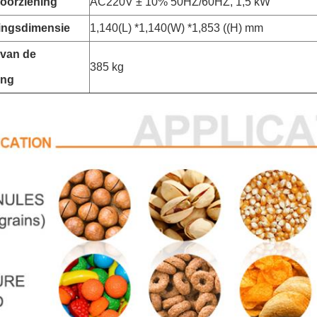
oorziening
AC220V ± 10% 50HZ/60HZ, 1,5 kW
ingsdimensie
1,140(L) *1,140(W) *1,853 ((H) mm
 van de
385 kg
ing