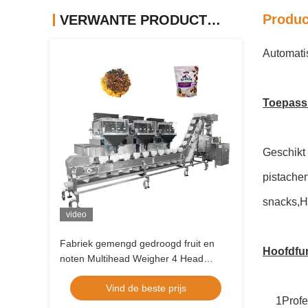
Produc
VERWANTE PRODUCTEN
Automati
Toepass
Geschikt
pistache
snacks,H
video
Fabriek gemengd gedroogd fruit en
Hoofdfu
noten Multihead Weigher 4 Head
Lineaire Weigher Vffs
Vind de beste prijs
verpakkingsmachine Zip Bag
1Profe
verpakkingsmachine