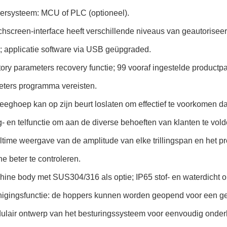
rsysteem: MCU of PLC (optioneel).
chscreen-interface heeft verschillende niveaus van geautoriseerd
; applicatie software via USB geüpgraded.
tory parameters recovery functie; 99 vooraf ingestelde product
ters programma vereisten.
eghoep kan op zijn beurt loslaten om effectief te voorkomen da
 en telfunctie om aan de diverse behoeften van klanten te vold
ltime weergave van de amplitude van elke trillingspan en het p
e beter te controleren.
hine body met SUS304/316 als optie; IP65 stof- en waterdicht o
nigingsfunctie: de hoppers kunnen worden geopend voor een ge
lair ontwerp van het besturingssysteem voor eenvoudig onder