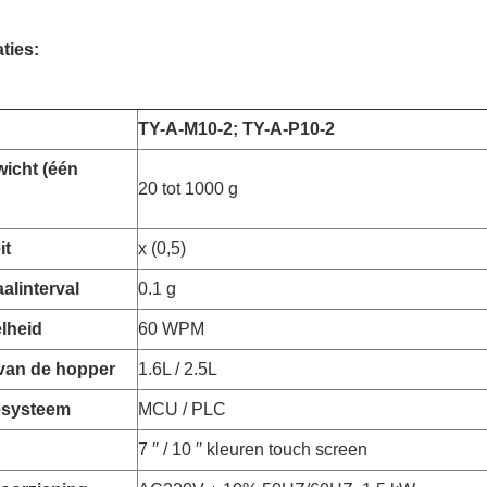
ties:
TY-A-M10-2; TY-A-P10-2
icht (één
20 tot 1000 g
it
x (0,5)
alinterval
0.1 g
lheid
60 WPM
van de hopper
1.6L / 2.5L
esysteem
MCU / PLC
7 ′′ / 10 ′′ kleuren touch screen