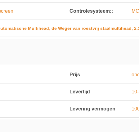
hscreen
Controlesysteem::
MC
,
,
Automatische Multihead
de Weger van roestvrij staalmultihead
2.
Prijs
on
Levertijd
10
Levering vermogen
100