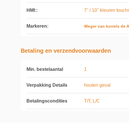
HMI::
7'' / 10'' kleuren touc
Markeren:
Weger van korrels de 
Betaling en verzendvoorwaarden
Min. bestelaantal
1
Verpakking Details
houten geval
Betalingscondities
T/T, L/C