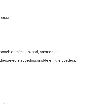
 staal
s zonnebloem/melonzaad, amandelen,
 diepgevroren voedingsmiddelen, diervoeders,
iteit