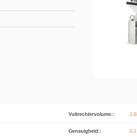
Vultrechtervolume::
1.6
Genauigheid::
0.1