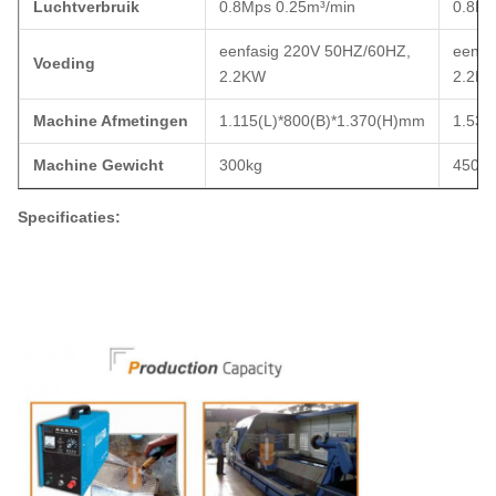
Luchtverbruik
0.8Mps 0.25m³/min
0.8Mp
eenfasig 220V 50HZ/60HZ,
eenfa
Voeding
2.2KW
2.2K
Machine Afmetingen
1.115(L)*800(B)*1.370(H)mm
1.530
Machine Gewicht
300kg
450kg
Specificaties: