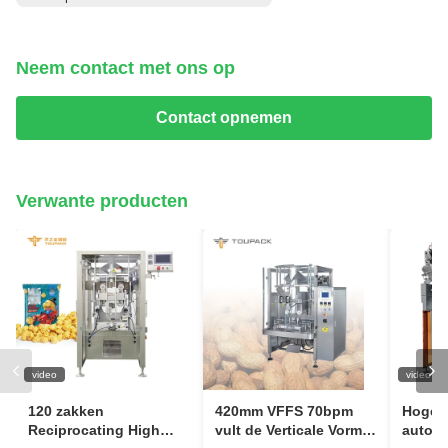
Neem contact met ons op
Contact opnemen
Verwante producten
video
video
120 zakken
420mm VFFS 70bpm
Hoge 
Reciprocating High
vult de Verticale Vorm
autom