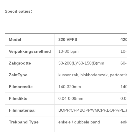
Specificaties:
Model
320 VFFS
420 
Verpakkingssnelheid
10-80 bpm
10-70
Zakgrootte
50-200(L)*60-150(B)mm
60-30
ZaktType
kussenzak, blokbodemzak, perforatiez
Filmbreedte
140-320mm
140-
Filmdikte
0.04-0.09mm
0.04-
Filmmateriaal
BOPP/CPP,BOPP/VMCPP,BOPP/PE,PE
Trekband Type
enkele / dubbele band
enkel