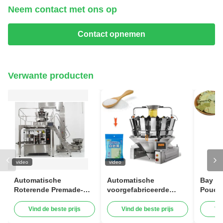
Neem contact met ons op
Contact opnemen
Verwante producten
video
video
Automatische
Automatische
Bay L
Roterende Premade-
voorgefabriceerde
Pouch
van de
zakverpakkingsmachine
Weige
Machinedoypack van
rits opstaande zak
zak Do
Vind de beste prijs
Vind de beste prijs
Vi
de Zakverpakking
suikergranulaat zout
Funct