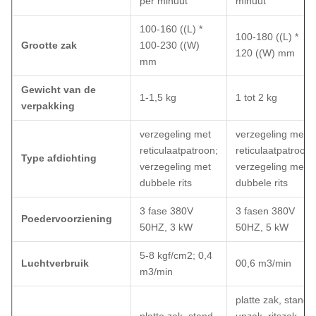
per minuut
minuut
100-160 ((L) *
100-180 ((L) *
Grootte zak
100-230 ((W)
120 ((W) mm
mm
Gewicht van de
1-1,5 kg
1 tot 2 kg
verpakking
verzegeling met
verzegeling met
reticulaatpatroon;
reticulaatpatroon;
Type afdichting
verzegeling met
verzegeling met
dubbele rits
dubbele rits
3 fase 380V
3 fasen 380V
Poedervoorziening
50HZ, 3 kW
50HZ, 5 kW
5-8 kgf/cm2; 0,4
Luchtverbruik
00,6 m3/min
m3/min
platte zak, stand-