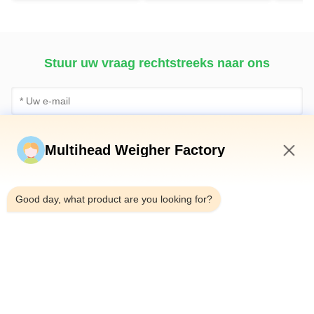
Standup de Zak
rijstgraan
verpa
Verpakking
verpakkingsmachine
Stuur uw vraag rechtstreeks naar ons
Multihead Weigher Factory
3:49 AM
Good day, what product are you looking for?
Stuur nu