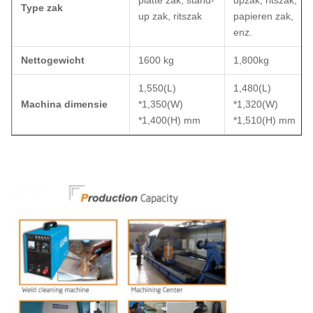
platte zak, stand-
upzak, ritszak,
Type zak
up zak, ritszak
papieren zak,
enz.
Nettogewicht
1600 kg
1,800kg
1,550(L)
1,480(L)
Machina dimensie
*1,350(W)
*1,320(W)
*1,400(H) mm
*1,510(H) mm