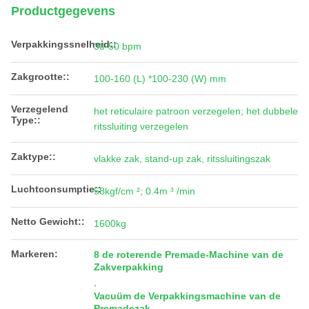
Productgegevens
Verpakkingssnelheid::
30-50 bpm
Zakgrootte::
100-160 (L) *100-230 (W) mm
Verzegelend
het reticulaire patroon verzegelen; het dubbele
Type::
ritssluiting verzegelen
Zaktype::
vlakke zak, stand-up zak, ritssluitingszak
Luchtconsumptie::
58kgf/cm ²; 0.4m ³ /min
Netto Gewicht::
1600kg
Markeren:
8 de roterende Premade-Machine van de
Zakverpakking
,
Vacuüm de Verpakkingsmachine van de
Premadezak