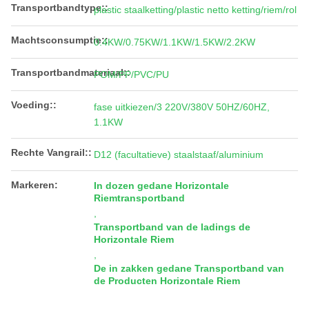
Transportbandtype::
plastic staalketting/plastic netto ketting/riem/rol
Machtsconsumptie::
0.4KW/0.75KW/1.1KW/1.5KW/2.2KW
Transportbandmateriaal::
POM/PP/PVC/PU
Voeding::
fase uitkiezen/3 220V/380V 50HZ/60HZ,
1.1KW
Rechte Vangrail::
D12 (facultatieve) staalstaaf/aluminium
Markeren:
In dozen gedane Horizontale
Riemtransportband
,
Transportband van de ladings de
Horizontale Riem
,
De in zakken gedane Transportband van
de Producten Horizontale Riem