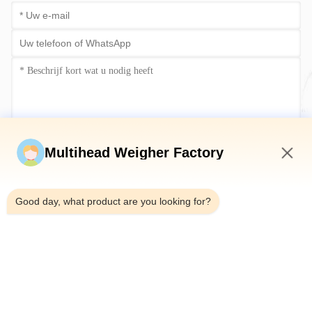
Stuur nu
Multihead Weigher Factory
12:42 PM
Good day, what product are you looking for?
Telefoon：0086-18923335619
E-mail：sales@toupack.com