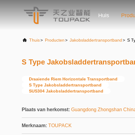
Huis
Produ
Thuis
>
Producten
>
Jakobsladdertransportband
>
S T
S Type Jakobsladdertransportba
Draaiende Riem Horizontale Transportband
S Type Jakobsladdertransportband
SUS304 Jakobsladdertransportband
Plaats van herkomst:
Guangdong Zhongshan Chin
Merknaam:
TOUPACK