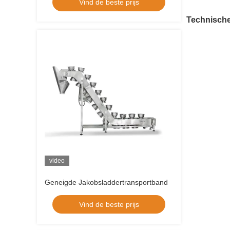
Vind de beste prijs
Technische
video
Geneigde Jakobsladdertransportband
Vind de beste prijs