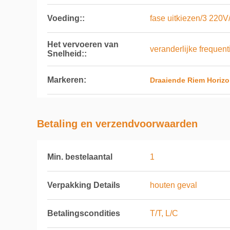
Voeding::
fase uitkiezen/3 22
Het vervoeren van
veranderlijke frequen
Snelheid::
Markeren:
Draaiende Riem Horizo
Betaling en verzendvoorwaarden
Min. bestelaantal
1
Verpakking Details
houten geval
Betalingscondities
T/T, L/C