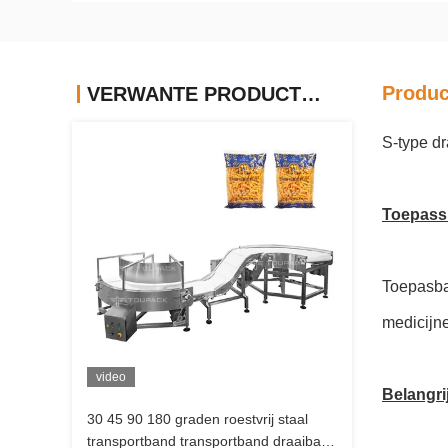
Produc
VERWANTE PRODUCTEN
S-type d
Toepass
Toepasbaa
medicijn
video
Belangri
30 45 90 180 graden roestvrij staal
transportband transportband draaiband