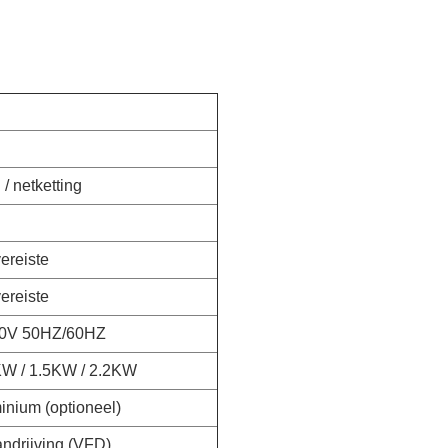
 / netketting
ereiste
ereiste
380V 50HZ/60HZ
KW / 1.5KW / 2.2KW
minium (optioneel)
andrijving (VFD)