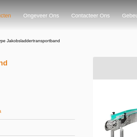
cten
Ongeveer Ons
Contacteer Ons
Gebeu
ype Jakobsladdertransportband
nd
a