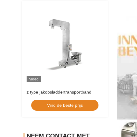
video
z type jakobsladdertransportband
Vind de beste prijs
NEEM CONTACT MET ONS OP