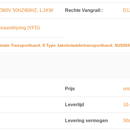
0V/380V 50HZ/60HZ, 1.1KW
Rechte Vangrail::
D12
tieaandrijving (VFD)
,
,
ntale Transportband
S Type Jakobsladdertransportband
SUS304
Prijs
on
Levertijd
10
Levering vermogen
30s