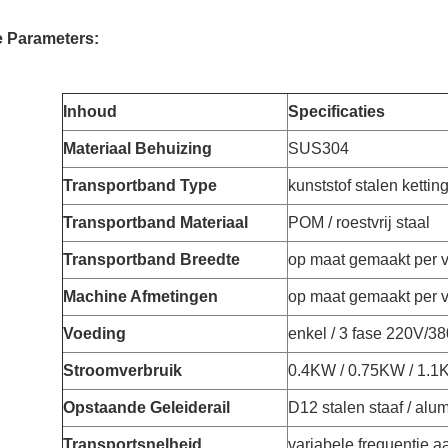
 Parameters:
Inhoud
Specificaties
Materiaal Behuizing
SUS304
Transportband Type
kunststof stalen ketting
Transportband Materiaal
POM / roestvrij staal
Transportband Breedte
op maat gemaakt per v
Machine Afmetingen
op maat gemaakt per v
Voeding
enkel / 3 fase 220V/
Stroomverbruik
0.4KW / 0.75KW / 1.1
Opstaande Geleiderail
D12 stalen staaf / alu
Transportsnelheid
variabele frequentie a