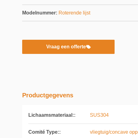
Modelnummer:
Roterende lijst
Vraag een offerte
Productgegevens
Lichaamsmateriaal::
SUS304
Comité Type::
vliegtuig/concave opp