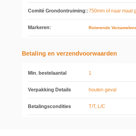
Comité Grondontruiming::
750mm of naar maat g
Markeren:
Roterende Verzamelend
Betaling en verzendvoorwaarden
Min. bestelaantal
1
Verpakking Details
houten geval
Betalingscondities
T/T, L/C