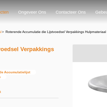
cten
Ongeveer Ons
Contacteer Ons
Gebeu
l
>
Roterende Accumulatie die Lijstvoedsel Verpakkings Hulpmateriaa
voedsel Verpakkings
e Accumulatielijst
e
a