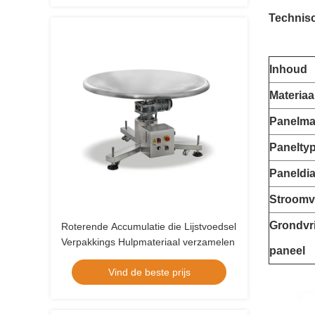
Technis
Inhoud
Materiaa
Panelmat
Panelty
Paneldi
Stroomv
Grondvri
Roterende Accumulatie die Lijstvoedsel
Verpakkings Hulpmateriaal verzamelen
paneel
Vind de beste prijs