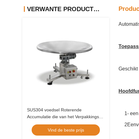
Produc
VERWANTE PRODUCTEN
Automati
Toepass
Geschikt 
Hoofdfu
SUS304 voedsel Roterende
1- een
Accumulatie die van het Verpakkings
de Hulpmateriaal Lijst verzamelen
2Eenv
Vind de beste prijs