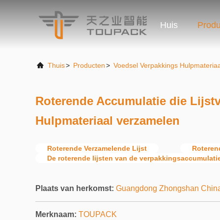
Huis
Produ
Thuis
>
Producten
>
Voedsel Verpakkings Hulpmateriaa
Roterende Accumulatie die Lijst
Hulpmateriaal verzamelen
Roterende Verzamelende Lijst
Roterend
De roterende lijsten van de verpakkingsaccumulati
Plaats van herkomst:
Guangdong Zhongshan Chin
Merknaam:
TOUPACK