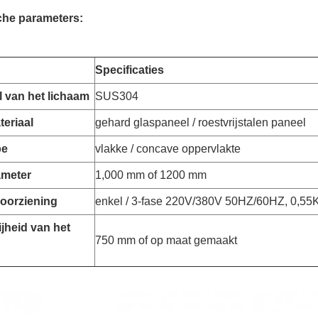
che parameters:
Specificaties
l van het lichaam
SUS304
eriaal
gehard glaspaneel / roestvrijstalen paneel
pe
vlakke / concave oppervlakte
ameter
1,000 mm of 1200 mm
oorziening
enkel / 3-fase 220V/380V 50HZ/60HZ, 0,5
jheid van het
750 mm of op maat gemaakt