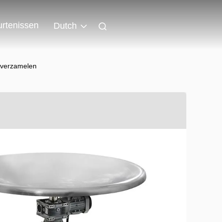
rtenissen
Dutch
l verzamelen