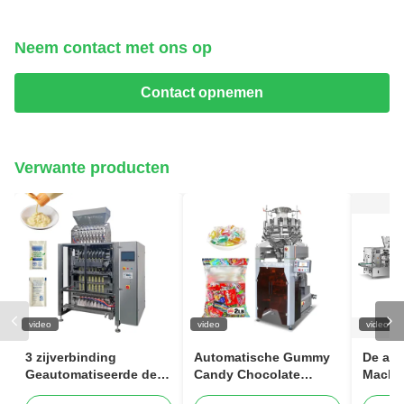
Neem contact met ons op
Contact opnemen
Verwante producten
video
video
video
3 zijverbinding
Automatische Gummy
De au
Geautomatiseerde de
Candy Chocolate
Machi
Mayonaise van de
Verticale
Zakve