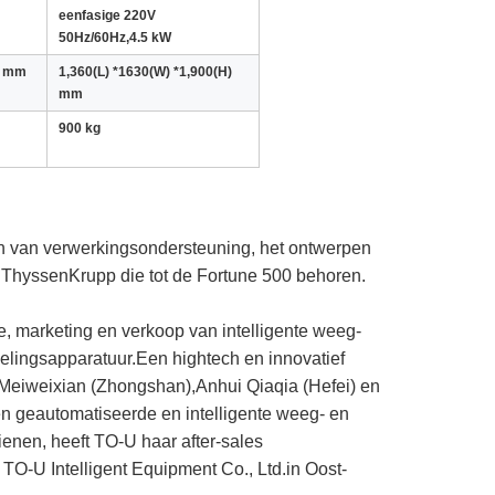
eenfasige 220V
50Hz/60Hz,4.5 kW
) mm
1,360(L) *1630(W) *1,900(H)
mm
900 kg
ren van verwerkingsondersteuning, het ontwerpen 
ThyssenKrupp die tot de Fortune 500 behoren.
 marketing en verkoop van intelligente weeg- 
lingsapparatuur.Een hightech en innovatief 
Meiweixian (Zhongshan),Anhui Qiaqia (Hefei) en 
 geautomatiseerde en intelligente weeg- en 
nen, heeft TO-U haar after-sales 
 TO-U Intelligent Equipment Co., Ltd.in Oost-