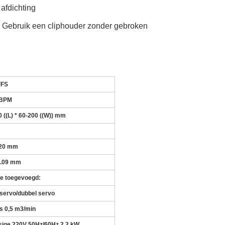
afdichting
5 Gebruik een cliphouder zonder gebroken
FFS
0BPM
 ((L) * 60-200 ((W)) mm
420 mm
0.09 mm
tie toegevoegd:
 servo/dubbel servo
s 0,5 m3/min
sige 220V 50Hz/60Hz,2.2 kW