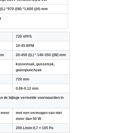
((L) *970 ((W) *1,600 ((H) mm
g
720 VFFS
10-45 BPM
 mm
20-450 ((L) * 140-350 ((W) mm
kussensak, gussetzak,
gatenpunchzak
720 mm
0.06-0.12 mm
van de bijlage vermelde voorwaarden in
t meer
met een vermogen van niet
meer dan 50 W
200 L/min 0,7 × 105 Pa