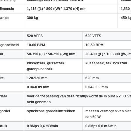
dimensie
1, 115 ((L) * 800 ((W) * 1.370 ((H) mm
1,530 
van de
300 kg
450 k
520 VFFS
620 VFFS
ngssnelheid
10-60 BPM
10-50 BPM
ak
50-350 ((L) * 50-250 ((W)) mm
20-400 ((L) * 100-300 ((W)
kussensak, gussetzak,
kussensak, zak, bokszak.
gatenpunchzak
dte
120-520 mm
620 mm
0.04-0.09 mm
0.04-0.09 mm
iaal
Voor de toepassing van deze richtlijn wordt de in punt 6.2.3.1 
acht genomen.
gordel
synchrone gordelfilmtrekken
met een vermogen van nie
dan 50 W
bruik
0.8Mps 0,4 m3/min
0.8Mps 0,6 m3/min