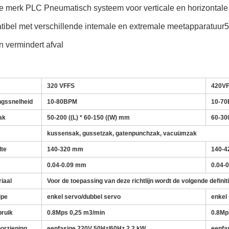
 merk PLC Pneumatisch systeem voor verticale en horizontale 
tibel met verschillende intemale en extremale meetapparatuur
 vermindert afval
320 VFFS
420V
ngssnelheid
10-80BPM
10-7
ak
50-200 ((L) * 60-150 ((W) mm
60-300
kussensak, gussetzak, gatenpunchzak, vacuümzak
dte
140-320 mm
140-
0.04-0.09 mm
0.04-
iaal
Voor de toepassing van deze richtlijn wordt de volgende defini
ipe
enkel servo/dubbel servo
enkel
bruik
0.8Mps 0,25 m3/min
0.8Mp
orziening
eenfasige 220V 50Hz/60Hz,2.2 kW
eenfa