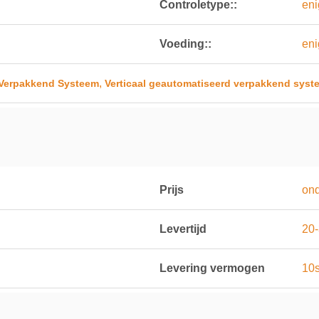
Controletype::
eni
Voeding::
eni
,
 Verpakkend Systeem
Verticaal geautomatiseerd verpakkend syst
Prijs
on
Levertijd
20
Levering vermogen
10s