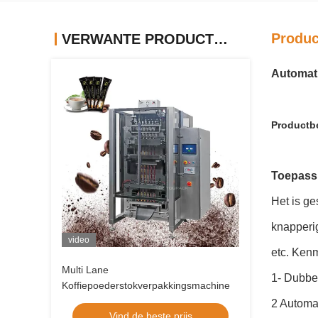
Produc
VERWANTE PRODUCTEN
Automati
Productbe
Toepass
Het is ge
knapperig
video
etc. Ken
Multi Lane
1- Dubbel
Koffiepoederstokverpakkingsmachine
2 Automat
Vind de beste prijs