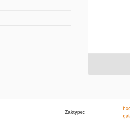
hoo
Zaktype::
ga