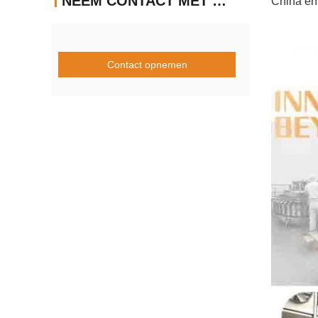
NEEM CONTACT MET ONS OP
China en
Contact opnemen