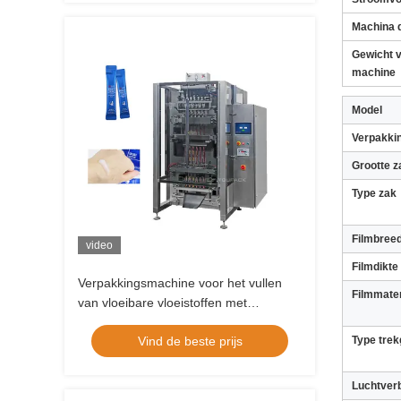
Machina 
Gewicht 
machine
Model
Verpakki
Grootte z
Type zak
Filmbree
video
Filmdikte
Verpakkingsmachine voor het vullen
Filmmater
van vloeibare vloeistoffen met
meerdere rijstroken
Vind de beste prijs
Type trek
Luchtver