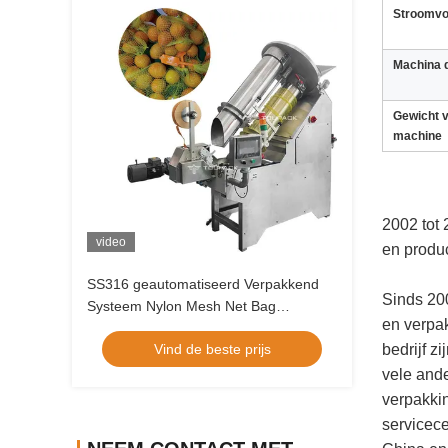
Stroomvo
Machina 
Gewicht 
machine
2002 tot 
video
en produ
SS316 geautomatiseerd Verpakkend
Sinds 200
Systeem Nylon Mesh Net Bag
en verpa
Packaging Equipment
Vind de beste prijs
bedrijf 
vele and
verpakkin
servicece