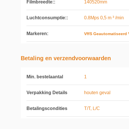
Filmbreedte::
140520mm
Luchtconsumptie::
0.8Mps 0,5 m ³ /min
Markeren:
VffS Geautomatiseerd
Betaling en verzendvoorwaarden
Min. bestelaantal
1
Verpakking Details
houten geval
Betalingscondities
T/T, L/C