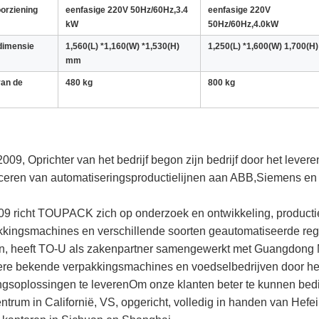
orziening
eenfasige 220V 50Hz/60Hz,3.4
eenfasige 220V
kW
50Hz/60Hz,4.0kW
dimensie
1,560(L) *1,160(W) *1,530(H)
1,250(L) *1,600(W) 1,700(H
mm
van de
480 kg
800 kg
2009, Oprichter van het bedrijf begon zijn bedrijf door het leve
ceren van automatiseringsproductielijnen aan ABB,Siemens en 
9 richt TOUPACK zich op onderzoek en ontwikkeling, productie,
kkingsmachines en verschillende soorten geautomatiseerde rege
zijn, heeft TO-U als zakenpartner samengewerkt met Guangdong 
ere bekende verpakkingsmachines en voedselbedrijven door hen
gsoplossingen te leverenOm onze klanten beter te kunnen bedie
ntrum in Californië, VS, opgericht, volledig in handen van Hefei