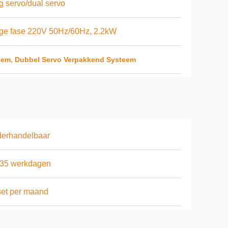
g servo/dual servo
ge fase 220V 50Hz/60Hz, 2.2kW
,
eem
Dubbel Servo Verpakkend Systeem
derhandelbaar
-35 werkdagen
et per maand