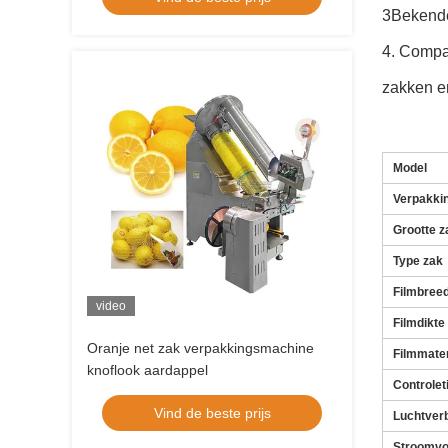
3Bekende
4. Compa
zakken en
Model
Verpakki
Grootte z
Type zak
Filmbree
video
Filmdikte
Oranje net zak verpakkingsmachine
Filmmater
knoflook aardappel
Controlet
Vind de beste prijs
Luchtver
Stroomvo