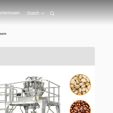
rtenissen
Dutch
teem