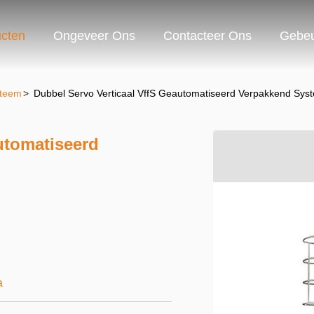
cten
Ongeveer Ons
Contacteer Ons
Gebeu
steem
>
Dubbel Servo Verticaal VffS Geautomatiseerd Verpakkend Sys
utomatiseerd
a