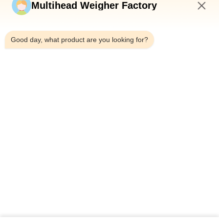
Stuur nu
Multihead Weigher Factory
2:21 PM
Good day, what product are you looking for?
Telefoon：0086-18923335619
E-mail：sales@toupack.com
OVER ONS
Profiel van het bedrijf
Fabriekstocht
Kwaliteitscontrole
Sitemap