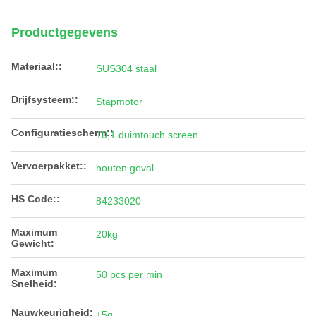
Productgegevens
Materiaal::
SUS304 staal
Drijfsysteem::
Stapmotor
Configuratiescherm::
10,1 duimtouch screen
Vervoerpakket::
houten geval
HS Code::
84233020
Maximum
20kg
Gewicht:
Maximum
50 pcs per min
Snelheid:
Nauwkeurigheid:
±5g