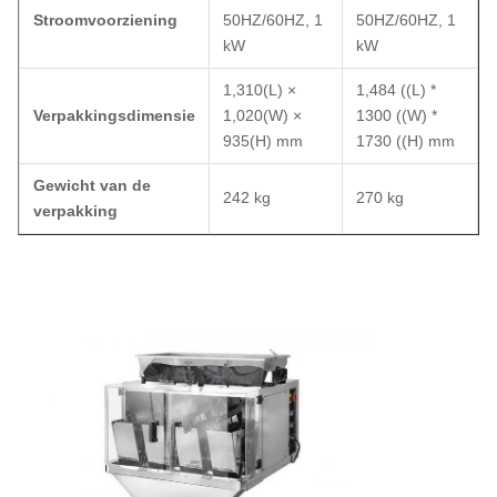
Stroomvoorziening
50HZ/60HZ, 1
50HZ/60HZ, 1
kW
kW
1,310(L) ×
1,484 ((L) *
Verpakkingsdimensie
1,020(W) ×
1300 ((W) *
935(H) mm
1730 ((H) mm
Gewicht van de
242 kg
270 kg
verpakking