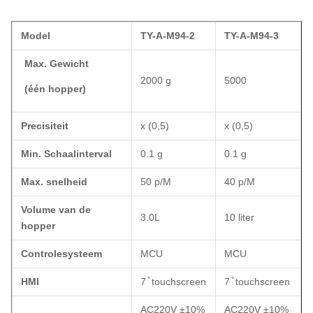
Model
TY-A-M94-2
TY-A-M94-3
Max. Gewicht
2000 g
5000
(één hopper)
Precisiteit
x (0,5)
x (0,5)
Min. Schaalinterval
0.1 g
0.1 g
Max. snelheid
50 p/M
40 p/M
Volume van de
3.0L
10 liter
hopper
Controlesysteem
MCU
MCU
HMI
7 ̊ touchscreen
7 ̊ touchscreen
AC220V ±10%
AC220V ±10%