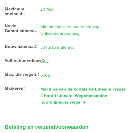
Maximum
40 P/M
snelheid::
Na de
Videotechnische ondersteuning,
Garantiedienst::
Onlineondersteuning
Bouwmateriaal::
304SUS materiaal
Vultrechtervolume::
3.0L
Max. die wegen::
500g
Markeren:
Machine van de korrels de Lineaire Weger
,
4 hoofd Lineaire Wegersmachine
,
hoofd lineaire weger 4
Betaling en verzendvoorwaarden