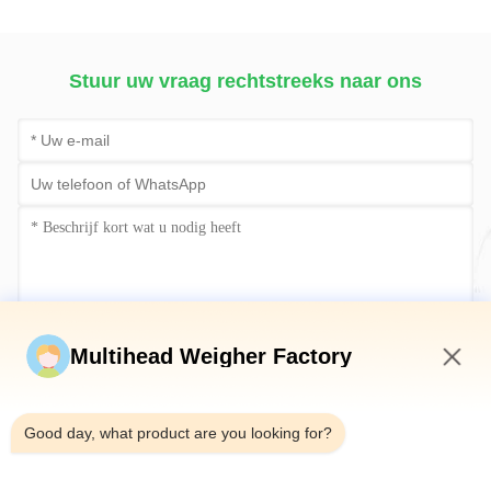
Pouch Noten
Verpakkingsmachine
Stuur uw vraag rechtstreeks naar ons
Stuur nu
Multihead Weigher Factory
8:46 PM
Good day, what product are you looking for?