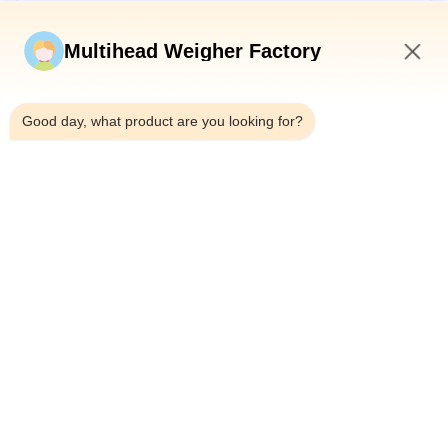
Stuur nu
Multihead Weigher Factory
11:26 AM
Good day, what product are you looking for?
Telefoon：0086-18923335619
E-mail：sales@toupack.com
OVER ONS
Profiel van het bedrijf
Fabriekstocht
Kwaliteitscontrole
Sitemap