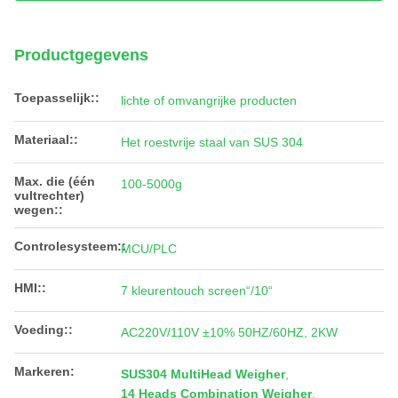
Productgegevens
Toepasselijk::
lichte of omvangrijke producten
Materiaal::
Het roestvrije staal van SUS 304
Max. die (één
100-5000g
vultrechter)
wegen::
Controlesysteem::
MCU/PLC
HMI::
7 kleurentouch screen“/10“
Voeding::
AC220V/110V ±10% 50HZ/60HZ, 2KW
Markeren:
SUS304 MultiHead Weigher
,
14 Heads Combination Weigher
,