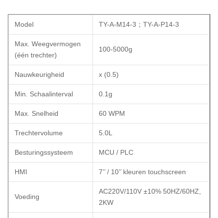
Model
TY-A-M14-3；TY-A-P14-3
Max. Weegvermogen
100-5000g
(één trechter)
Nauwkeurigheid
x (0.5)
Min. Schaalinterval
0.1g
Max. Snelheid
60 WPM
Trechtervolume
5.0L
Besturingssysteem
MCU / PLC
HMI
7’’ / 10’’ kleuren touchscreen
AC220V/110V ±10% 50HZ/60HZ,
Voeding
2KW