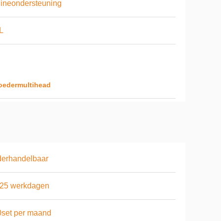
ineondersteuning
L
oedermultihead
derhandelbaar
-25 werkdagen
set per maand