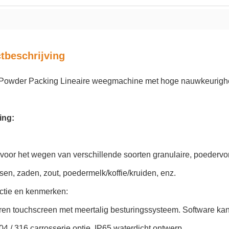
tbeschrijving
Powder Packing Lineaire weegmachine met hoge nauwkeurigh
ing:
voor het wegen van verschillende soorten granulaire, poedervormi
en, zaden, zout, poedermelk/koffie/kruiden, enz.
ctie en kenmerken:
leuren touchscreen met meertalig besturingssysteem. Software 
4 / 316 carrosserie optie. IP65 waterdicht ontwerp.