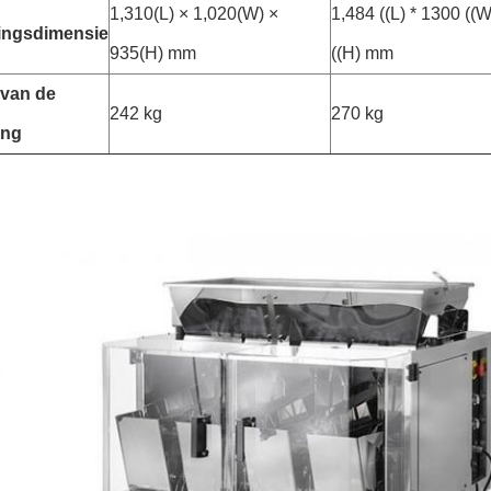
1,310(L) × 1,020(W) ×
1,484 ((L) * 1300 ((
ingsdimensie
935(H) mm
((H) mm
 van de
242 kg
270 kg
ing