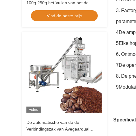
100g 250g het Vullen van het de
Melkgraan van de Verpakkingsmachine
3. Facto
Vind de beste prijs
Bloem Chili Cocoa Powder
paramete
4De ampl
5Elke ho
6. Ontmo
7De open
8. De pn
9Modulai
video
Specificat
De automatische van de de
Verbindingszak van Avegaarqual
Machine van de het Poederverpakking