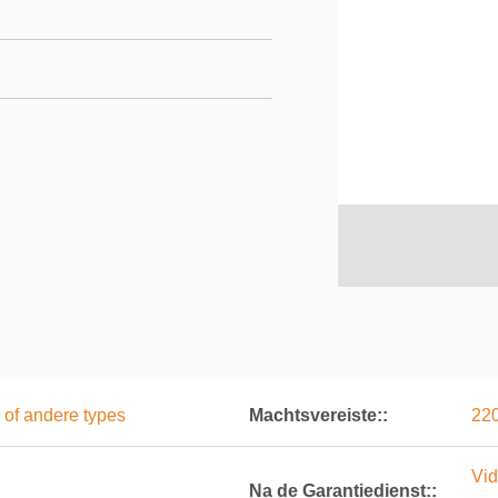
 of andere types
Machtsvereiste::
22
Vid
Na de Garantiedienst::