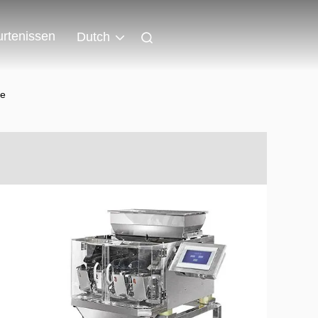
rtenissen
Dutch
ne