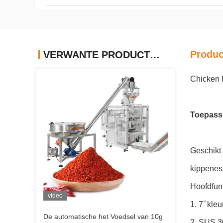
Produc
VERWANTE PRODUCTEN
Chicken 
Toepass
Geschikt 
kippeness
Hoofdfun
video
1. 7 ̊ k
De automatische het Voedsel van 10g
2. SUS 30