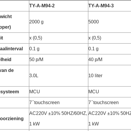
TY-A-M94-2
TY-A-M94-3
wicht
2000 g
5000
pper)
it
x (0,5)
x (0,5)
aalinterval
0.1 g
0.1 g
lheid
50 p/M
40 p/M
van de
3.0L
10 liter
esysteem
MCU
MCU
7 ̊ touchscreen
7 ̊ touchscreen
AC220V ±10% 50HZ/60HZ,
AC220V ±10% 50HZ
oorziening
1 kW
1 kW