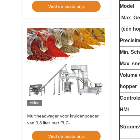
Model
Vind de beste prijs
voor Kruidmoringa Kruidige
Kurkumagember
Max. Ge
(één ho
Precisite
Min. Sch
Max. sne
Volume 
hopper
Control
video
HMI
Multiheadweger voor kruidenpoeder
van 0,8 liter met PLC-
Stroomv
besturingssysteem
Vind de beste prijs