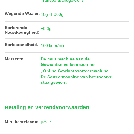
Transportbandgewicht
Wegende Waaier:
10g~1,000g
Sorterende
±0.3g
Nauwkeurigheid:
Sorteersnelheid:
160 keer/min
Markeren:
De multimachine van de
Gewichtsnivelleermachine
,
Online Gewichtssorteermachine
,
De Sorteermachine van het roestvrij
staalgewicht
Betaling en verzendvoorwaarden
Min. bestelaantal
PCs 1