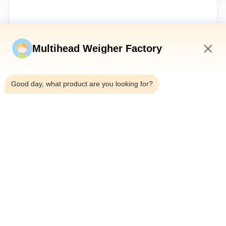
Stuur nu
Multihead Weigher Factory
8:45 PM
Good day, what product are you looking for?
Telefoon：0086-18923335619
E-mail：sales@toupack.com
OVER ONS
Profiel van het bedrijf
Fabriekstocht