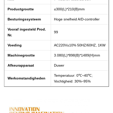
Productgrootte
≤300(L)*210(B)mm
Besturingssysteem
Hoge snelheid A/D-controller
Vooraf ingesteld Prod.
99
Nr.
Voeding
AC220V±10% 50HZ/60HZ, 1KW
Machinegrootte
3.080(L)*898(B)*1489(H)mm
Afkeurapparaat
Duwer
Temperatuur: 0℃~40℃;
Werkomstandigheden
Vochtigheid: 30%~95%