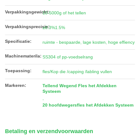
Verpakkingsgewicht:
10-5000g of het tellen
Verpakkingsprecisie:
±0.3%1.5%
Specificatie:
ruimte - bespaarde, lage kosten, hoge effiency
Machinematerila:
SS304 of pp-voedselrang
Toepassing:
fles/Kop die /capping /labling vullen
Markeren:
Tellend Wegend Fles het Afdekken
Systeem
,
20 hoofdwegersfles het Afdekken Systeem
Betaling en verzendvoorwaarden