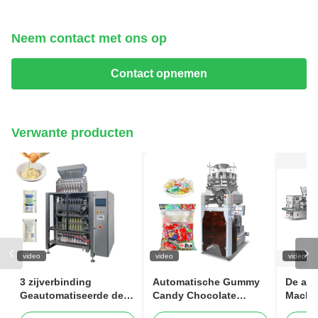
Neem contact met ons op
Contact opnemen
Verwante producten
video
video
video
3 zijverbinding
Automatische Gummy
De au
Geautomatiseerde de
Candy Chocolate
Machi
Mayonaise van de
Verticale
Zakve