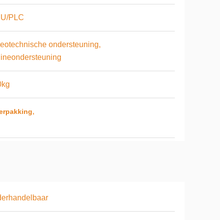
U/PLC
eotechnische ondersteuning,
ineondersteuning
0kg
,
erpakking
derhandelbaar