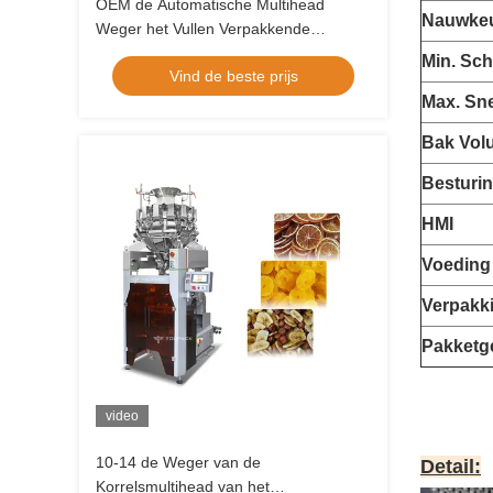
OEM de Automatische Multihead
Nauwkeu
Weger het Vullen Verpakkende
Machine van de Systeem Stevige
Min. Sch
Vind de beste prijs
Korrel
Max. Sn
Bak Vol
Besturi
HMI
Voeding
Verpakk
Pakketg
video
10-14 de Weger van de
Detail:
Korrelsmultihead van het