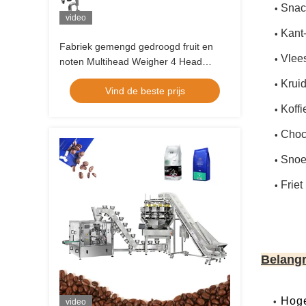
Snac
•
video
Kant-
•
Fabriek gemengd gedroogd fruit en
Vlee
•
noten Multihead Weigher 4 Head
Lineaire Weigher Vffs
Krui
•
Vind de beste prijs
verpakkingsmachine Zip Bag
verpakkingsmachine
Koff
•
Choc
•
Sno
•
Friet
•
Belangr
Hoge
•
video