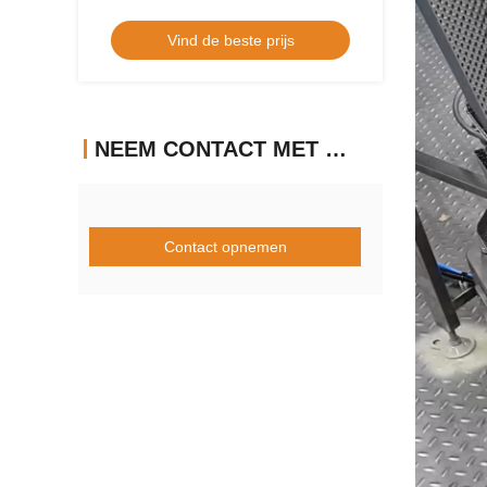
vultrechtersroestvrije staal met Touch
Vind de beste prijs
screenbeeldschermsysteem
NEEM CONTACT MET ONS OP
Contact opnemen