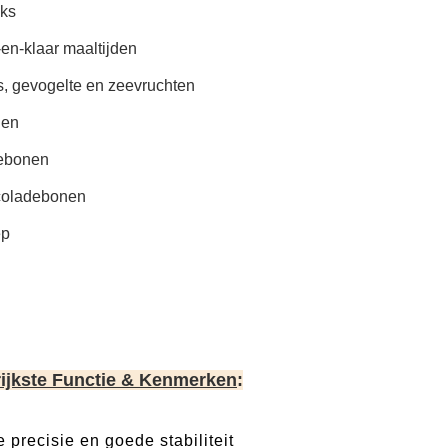
ks
en-klaar maaltijden
s, gevogelte en zeevruchten
den
iebonen
oladebonen
ep
ijkste Functie & Kenmerken
:
 precisie en goede stabiliteit