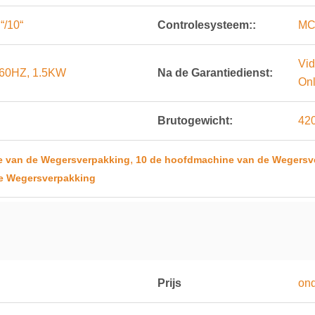
“/10“
Controlesysteem::
MC
Vid
60HZ, 1.5KW
Na de Garantiedienst:
Onl
Brutogewicht:
42
,
e van de Wegersverpakking
10 de hoofdmachine van de Wegersv
e Wegersverpakking
Prijs
on