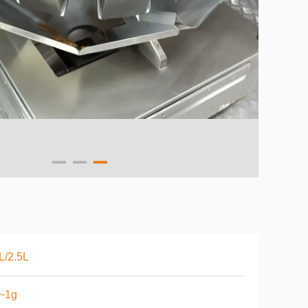
L/2.5L
1~1g