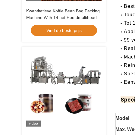
Best
•
Kwantitatieve Koffie Bean Bag Packing
Touc
•
Machine With 14 het Hoofdmultihead-
Tot 
•
Weger Automatische Vullen
Vind de beste prijs
Appl
•
99 v
•
Real
•
Mach
•
Rein
•
Spec
•
Eenv
•
Speci
Model
video
Max. We