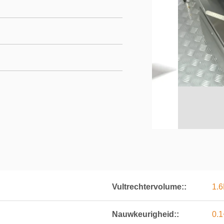
Vultrechtervolume::
1.6
Nauwkeurigheid::
0.