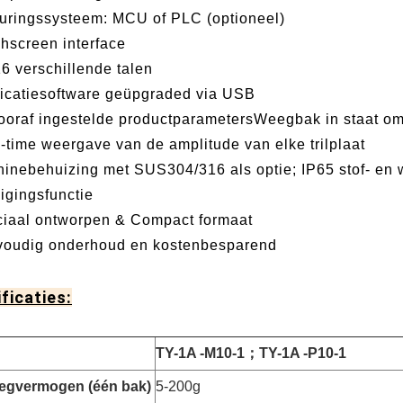
uringssysteem: MCU of PLC (optioneel)
hscreen interface
16 verschillende talen
icatiesoftware geüpgraded via USB
ooraf ingestelde productparametersWeegbak in staat om
-time weergave van de amplitude van elke trilplaat
inebehuizing met SUS304/316 als optie; IP65 stof- en 
igingsfunctie
iaal ontworpen & Compact formaat
oudig onderhoud en kostenbesparend
ficaties:
TY-1A -M10-1
；
TY-1A -P10-1
egvermogen (één bak)
5-200g