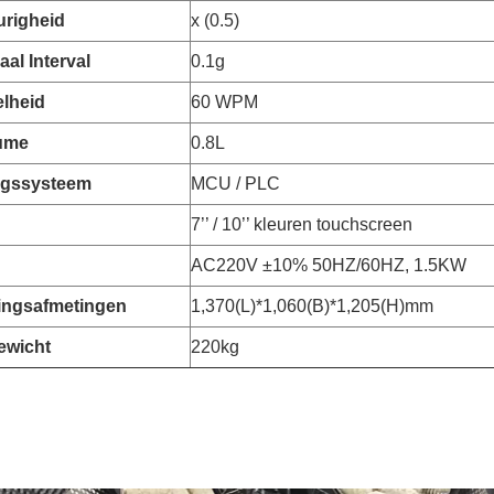
righeid
x (0.5)
aal Interval
0.1g
elheid
60 WPM
ume
0.8L
ngssysteem
MCU / PLC
7’’ / 10’’ kleuren touchscreen
AC220V ±10% 50HZ/60HZ, 1.5KW
ingsafmetingen
1,370(L)*1,060(B)*1,205(H)mm
ewicht
220kg