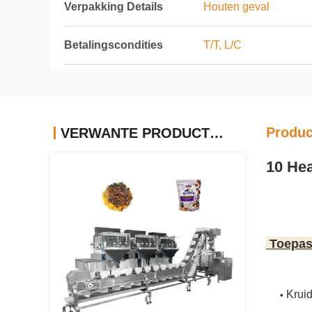
Verpakking Details
Houten geval
Betalingscondities
T/T, L/C
Produc
VERWANTE PRODUCTEN
1
0 He
Toepas
Krui
•