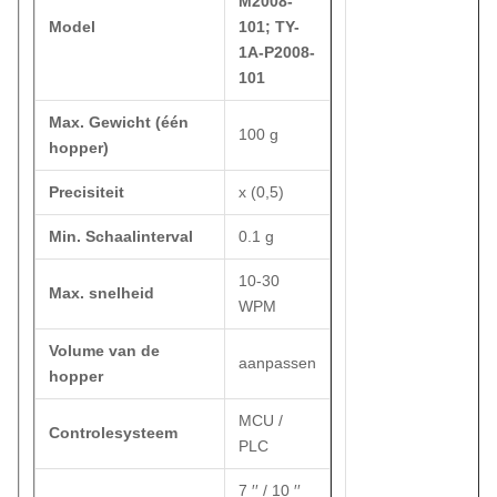
M2008-
Model
101; TY-
1A-P2008-
101
Max. Gewicht (één
100 g
hopper)
Precisiteit
x (0,5)
Min. Schaalinterval
0.1 g
10-30
Max. snelheid
WPM
Volume van de
aanpassen
hopper
MCU /
Controlesysteem
PLC
7 ′′ / 10 ′′