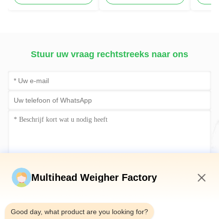
Machine Blackberry
oranje groenten Mesh
Knoflo
Weighing Filling
Bag Packing Machine
Aardap
Packaging Line
Netza
Choco
Netza
Stuur uw vraag rechtstreeks naar ons
Stuur nu
Multihead Weigher Factory
8:40 PM
Good day, what product are you looking for?