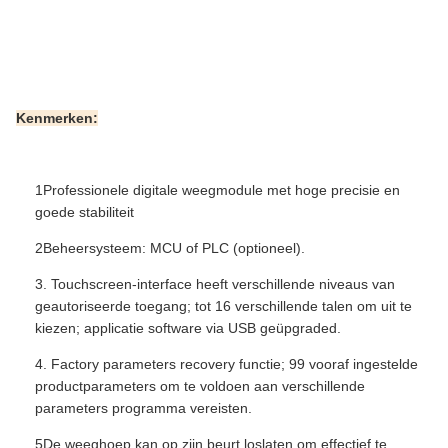
Kenmerken:
1Professionele digitale weegmodule met hoge precisie en
goede stabiliteit
2Beheersysteem: MCU of PLC (optioneel).
3. Touchscreen-interface heeft verschillende niveaus van
geautoriseerde toegang; tot 16 verschillende talen om uit te
kiezen; applicatie software via USB geüpgraded.
4. Factory parameters recovery functie; 99 vooraf ingestelde
productparameters om te voldoen aan verschillende
parameters programma vereisten.
5De weeghoep kan op zijn beurt loslaten om effectief te