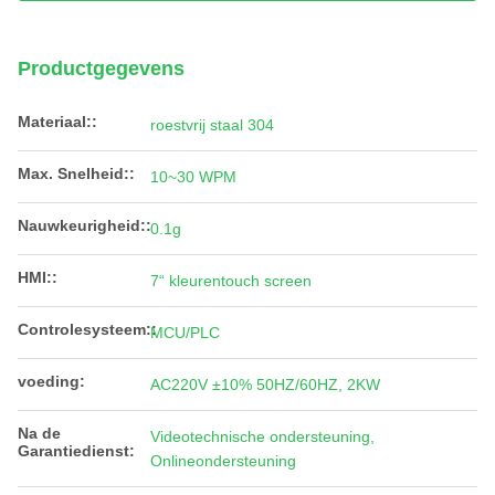
Productgegevens
Materiaal::
roestvrij staal 304
Max. Snelheid::
10~30 WPM
Nauwkeurigheid::
0.1g
HMI::
7“ kleurentouch screen
Controlesysteem::
MCU/PLC
voeding:
AC220V ±10% 50HZ/60HZ, 2KW
Na de
Videotechnische ondersteuning,
Garantiedienst:
Onlineondersteuning