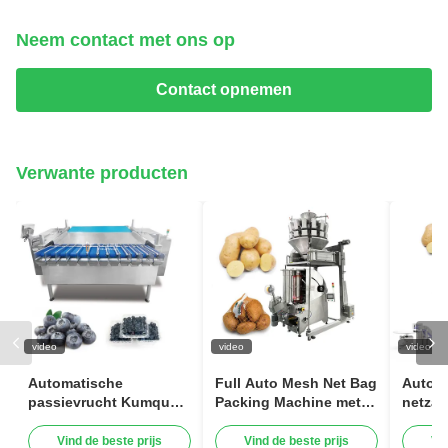
Neem contact met ons op
Contact opnemen
Verwante producten
video
video
video
Automatische
Full Auto Mesh Net Bag
Autom
passievrucht Kumquat
Packing Machine met
netzak
Winter Jujube Plastic
Clip Functie voor
clipve
Box Packaging
aardappel ui knoflook
van ho
Vind de beste prijs
Vind de beste prijs
Vi