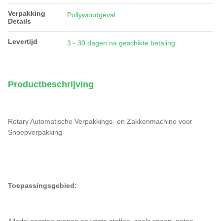
Verpakking
Pollywoodgeval
Details
Levertijd
3 - 30 dagen na geschikte betaling
Productbeschrijving
Rotary Automatische Verpakkings- en Zakkenmachine voor
Snoepverpakking
Toepassingsgebied:
Allerlei soorten granen en vaste stoffen, zoals snoep, noten,