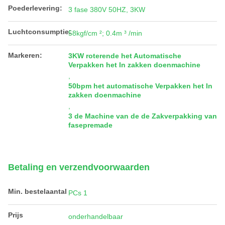
Poederlevering:
3 fase 380V 50HZ, 3KW
Luchtconsumptie:
58kgf/cm ²; 0.4m ³ /min
Markeren:
3KW roterende het Automatische
Verpakken het In zakken doenmachine
,
50bpm het automatische Verpakken het In
zakken doenmachine
,
3 de Machine van de de Zakverpakking van
fasepremade
Betaling en verzendvoorwaarden
Min. bestelaantal
PCs 1
Prijs
onderhandelbaar