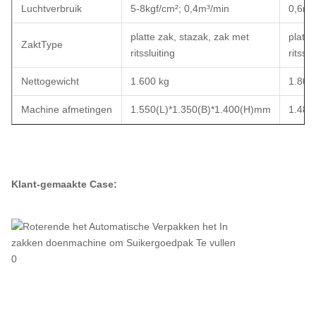
Luchtverbruik
5-8kgf/cm²; 0,4m³/min
0,6m³
platte zak, stazak, zak met
platte
ZaktType
ritssluiting
ritssl
Nettogewicht
1.600 kg
1.800
Machine afmetingen
1.550(L)*1.350(B)*1.400(H)mm
1.480
Klant-gemaakte Case: