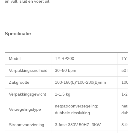
en vult, sluit en voert uit.
Specificatie:
Model
TY-RP200
TY-R
Verpakkingssnelheid
30~50 bpm
50 b
Zakgrootte
100-160(L)*100-230(B)mm
100-1
Verpakkingsgewicht
1-1,5 kg
1-2 k
netpatroonverzegeling;
netpa
Verzegelingstype
dubbele ritssluiting
dubbel
Stroomvoorziening
3-fase 380V 50HZ, 3KW
3-fas