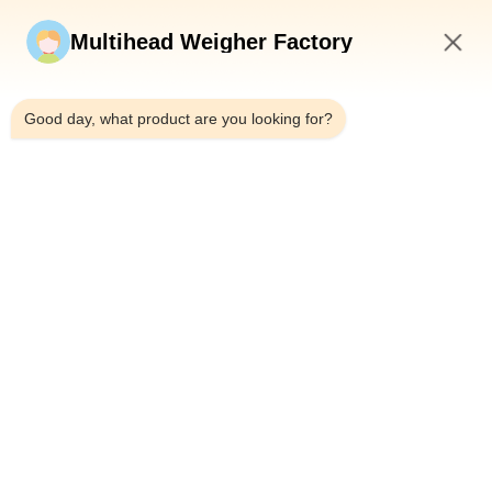
Stuur nu
Multihead Weigher Factory
10:44 PM
Good day, what product are you looking for?
Telefoon：0086-18923335619
E-mail：sales@toupack.com
OVER ONS
Profiel van het bedrijf
Fabriekstocht
Kwaliteitscontrole
Sitemap