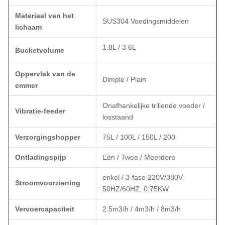
Materiaal van het
SUS304 Voedingsmiddelen
lichaam
1.8L / 3.6L
Bucketvolume
Oppervlak van de
Dimple / Plain
emmer
Onafhankelijke trillende voeder /
Vibratie-feeder
losstaand
Verzorgingshopper
75L / 100L / 150L / 200
Ontladingspijp
Eén / Twee / Meerdere
enkel / 3-fase 220V/380V
Stroomvoorziening
50HZ/60HZ, 0,75KW
Vervoercapaciteit
2.5m3/h / 4m3/h / 8m3/h