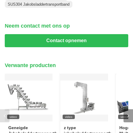
SUS304 Jakobsladdertransportband
Neem contact met ons op
Contact opnemen
Verwante producten
video
video
video
Geneigde
z type
Hoge 