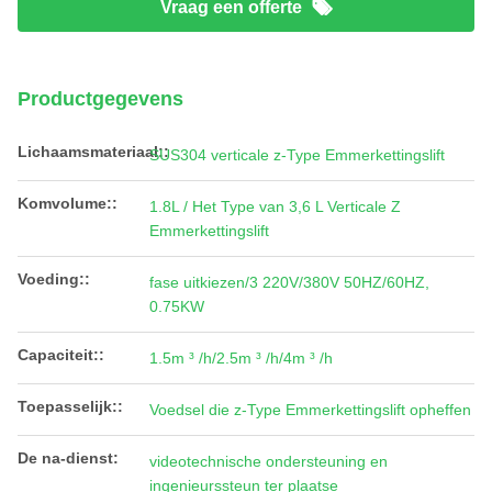
Vraag een offerte
Productgegevens
Lichaamsmateriaal::
SUS304 verticale z-Type Emmerkettingslift
Komvolume::
1.8L / Het Type van 3,6 L Verticale Z
Emmerkettingslift
Voeding::
fase uitkiezen/3 220V/380V 50HZ/60HZ,
0.75KW
Capaciteit::
1.5m ³ /h/2.5m ³ /h/4m ³ /h
Toepasselijk::
Voedsel die z-Type Emmerkettingslift opheffen
De na-dienst:
videotechnische ondersteuning en
ingenieurssteun ter plaatse