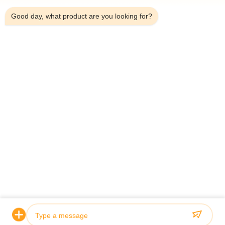
Good day, what product are you looking for?
Telefoon：0086-18923335619
E-mail：sales@toupack.com
OVER ONS
Profiel van het bedrijf
Fabriekstocht
Kwaliteitscontrole
Sitemap
Privacybeleid
China Goede kwaliteit Multihead weger Auteursrecht © 2020-
2026 GUANGDONG TOUPACK INTELLIGENT EQUIPMENT CO., LTD Alle
rechten voorbehouden.