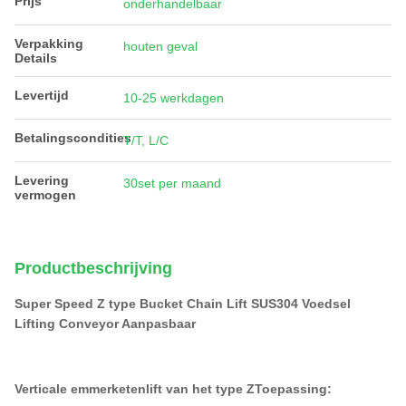
Prijs
onderhandelbaar
Verpakking
houten geval
Details
Levertijd
10-25 werkdagen
Betalingscondities
T/T, L/C
Levering
30set per maand
vermogen
Productbeschrijving
Super Speed Z type Bucket Chain Lift SUS304 Voedsel
Lifting Conveyor Aanpasbaar
Verticale emmerketenlift van het type Z
Toepassing: