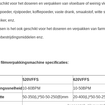
schikt voor het doseren en verpakken van vloeibare of weinig v
oeder, rijstpoeder, koffiepoeder, vaste drank, smaakstof, witte 
ker, enz.
sen is het ook geschikt voor het doseren en verpakken van far
bestrijdingsmiddelen enz.
e filmverpakkingsmachine specificaties:
520VFFS
620VFFS
ingssnelheid
10-60BPM
10-50BPM
tte
50-350(L)*50-50-250(B)mm
20-400(L)*50-50-