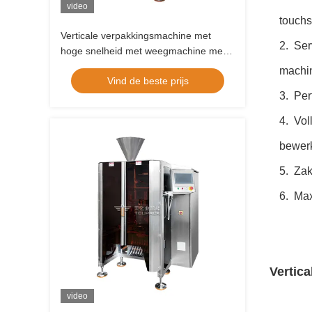
video
touchs
Verticale verpakkingsmachine met
2. Ser
hoge snelheid met weegmachine met
meerdere koppen voor snacks, chips,
machin
Vind de beste prijs
noten en zakjes voor huisdieren
3. Per
4. Vol
bewerk
5. Zak
6. Max
Vertica
video