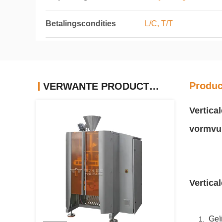
Betalingscondities
L/C, T/T
Produc
VERWANTE PRODUCTEN
Vertica
vormvu
Vertica
Geï
1.