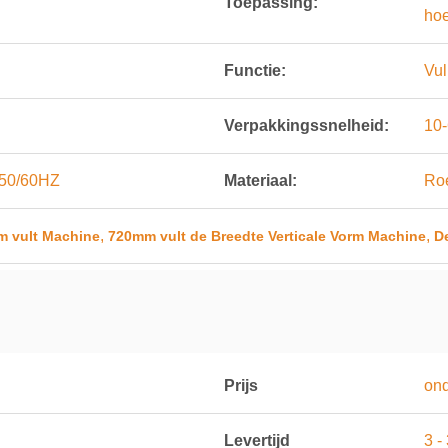
Toepassing:
hoe
Functie:
Vul
Verpakkingssnelheid:
10
 50/60HZ
Materiaal:
Roe
,
,
rm vult Machine
720mm vult de Breedte Verticale Vorm Machine
D
Prijs
on
Levertijd
3 -