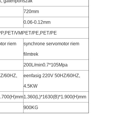
k, gatenponszak
720mm
0.06-0.12mm
P,PET/VMPET/PE,PET/PE
tor riem
synchrone servomotor riem
filmtrek
200L/min0.7*105Mpa
HZ/60HZ,
eenfasig 220V 50HZ/60HZ,
4.5KW
1.700(H)mm
1.360(L)*1630(B)*1.900(H)mm
900KG
senzak zijvouwzak