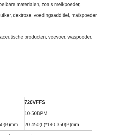
loeibare materialen, zoals melkpoeder,
suiker, dextrose, voedingsadditief, maïspoeder,
maceutische producten, veevoer, waspoeder,
720VFFS
10-50BPM
250(B)mm
20-450(L)*140-350(B)mm