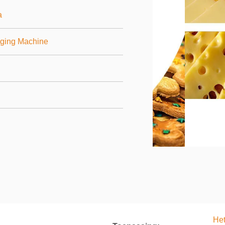
a
aging Machine
Het