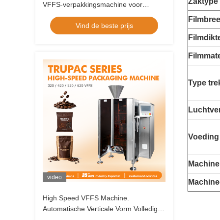
Zaktype
VFFS-verpakkingsmachine voor
korrelvoedselverpakkingstoepassingen
Filmbre
Vind de beste prijs
Filmdikt
Filmmate
Type tr
Luchtve
Voeding
Machine
video
Machine
High Speed VFFS Machine.
Vertical
Automatische Verticale Vorm Volledige
Afdichting Verpakkingsoplossing voor