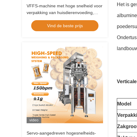
Het is ge
VFFS-machine met hoge snelheid voor
verpakking van huisdierenvoeding,
albuminep
snacks en noten met 80-200
Vind de beste prijs
zakken/min
poedersui
Ondertus
landbouw
Vertical
Model
Verpakk
video
Zakgroo
Servo-aangedreven hogesnelheids-