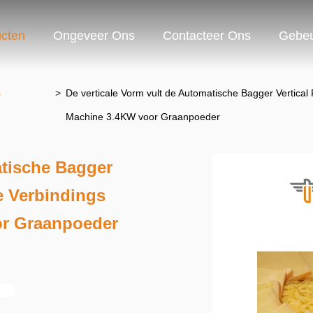
cten
Ongeveer Ons
Contacteer Ons
Gebeu
s
>
De verticale Vorm vult de Automatische Bagger Vertica
Machine 3.4KW voor Graanpoeder
atische Bagger
e Verbindings
or Graanpoeder