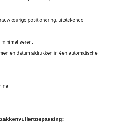
nauwkeurige positionering, uitstekende
 minimaliseren.
rmen en datum afdrukken in één automatische
hine.
zakkenvuller
toepassing: