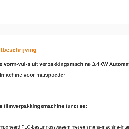
tbeschrijving
le vorm-vul-sluit verpakkingsmachine 3.4KW Automat
lmachine voor maïspoeder
le filmverpakkingsmachine f
uncties:
mporteerd PLC-besturingssysteem met een mens-machine-interf