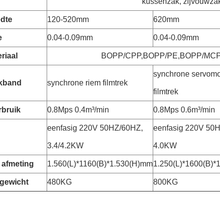
kussenzak, zijvouwza
edte
120-520mm
620mm
e
0.04-0.09mm
0.04-0.09mm
riaal
BOPP/CPP,BOPP/PE,BOPP/MCP
synchrone servomo
ekband
synchrone riem filmtrek
filmtrek
rbruik
0.8Mps 0.4m³/min
0.8Mps 0.6m³/min
eenfasig 220V 50HZ/60HZ,
eenfasig 220V 50
3.4/4.2KW
4.0KW
 afmeting
1.560(L)*1160(B)*1.530(H)mm
1.250(L)*1600(B)*
gewicht
480KG
800KG
e filmverpakkingsmachine V420 automatische zakkenvuller kus