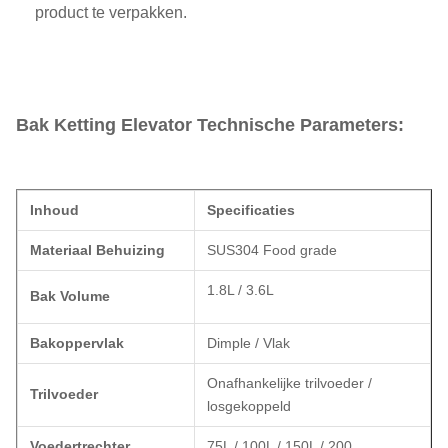
product te verpakken.
Bak Ketting Elevator
Technische Parameters:
Inhoud
Specificaties
Materiaal Behuizing
SUS304 Food grade
1.8L / 3.6L
Bak Volume
Bakoppervlak
Dimple / Vlak
Onafhankelijke trilvoeder /
Trilvoeder
losgekoppeld
Voedertrechter
75L / 100L / 150L / 200