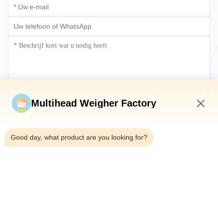
Stuur nu
Multihead Weigher Factory
3:23 PM
Good day, what product are you looking for?
Telefoon：0086-18923335619
E-mail：sales@toupack.com