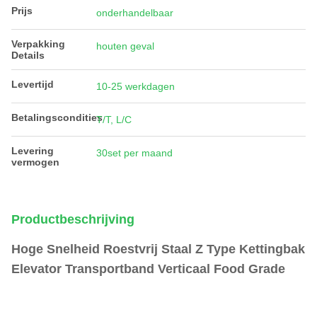
Prijs
onderhandelbaar
Verpakking
houten geval
Details
Levertijd
10-25 werkdagen
Betalingscondities
T/T, L/C
Levering
30set per maand
vermogen
Productbeschrijving
Hoge Snelheid Roestvrij Staal Z Type Kettingbak
Elevator Transportband Verticaal Food Grade​
3
.6L Verticale Z Type Bak Ketting Elevator Roestvrij Staal
Voedsel Hef Transportband