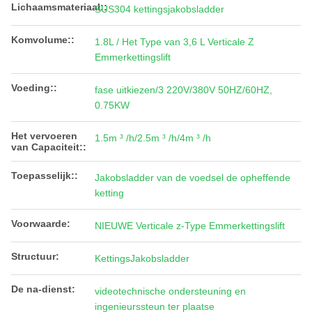
Lichaamsmateriaal::
SUS304 kettingsjakobsladder
Komvolume::
1.8L / Het Type van 3,6 L Verticale Z
Emmerkettingslift
Voeding::
fase uitkiezen/3 220V/380V 50HZ/60HZ,
0.75KW
Het vervoeren
1.5m ³ /h/2.5m ³ /h/4m ³ /h
van Capaciteit::
Toepasselijk::
Jakobsladder van de voedsel de opheffende
ketting
Voorwaarde:
NIEUWE Verticale z-Type Emmerkettingslift
Structuur:
KettingsJakobsladder
De na-dienst:
videotechnische ondersteuning en
ingenieurssteun ter plaatse