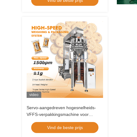
Vind de beste prijs
zakken/min
video
Servo-aangedreven hogesnelheids-
VFFS-verpakkingsmachine voor
korrelvoedselverpakkingstoepassingen
Vind de beste prijs