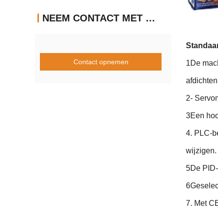
NEEM CONTACT MET ONS OP
Standaa
Contact opnemen
1De mach
afdichten
2- Servom
3Een hoo
4. PLC-b
wijzigen.
5De PID-
6Geselec
7. Met C