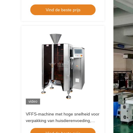
meerdere koppen voor snacks, chips,
Vind de beste prijs
noten en zakjes voor huisdieren
video
VFFS-machine met hoge snelheid voor
verpakking van huisdierenvoeding,
snacks en noten met 80-200