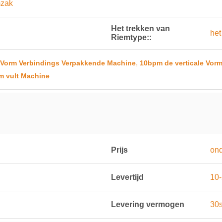
mzak
Het trekken van
het
Riemtype::
,
le Vorm Verbindings Verpakkende Machine
10bpm de verticale Vor
rm vult Machine
Prijs
on
Levertijd
10
Levering vermogen
30s