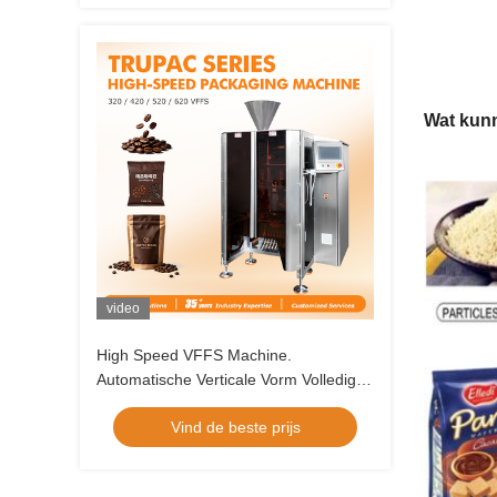
Wat kun
video
High Speed VFFS Machine.
Automatische Verticale Vorm Volledige
Afdichting Verpakkingsoplossing voor
Vind de beste prijs
Voedsel en Huisdiervoeding