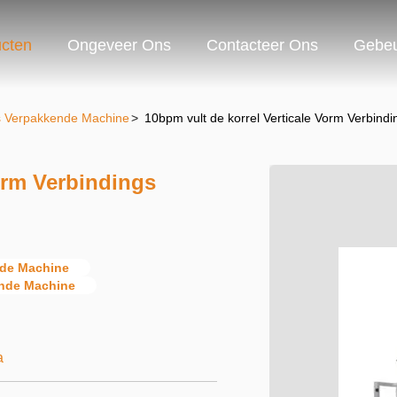
cten
Ongeveer Ons
Contacteer Ons
Gebeu
gs Verpakkende Machine
>
10bpm vult de korrel Verticale Vorm Verbin
orm Verbindings
ende Machine
ende Machine
a