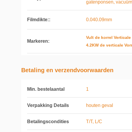
gatenponsen, vacuü
Filmdikte::
0.040.09mm
Vult de korrel Vertica
Markeren:
4.2KW de verticale Vo
Betaling en verzendvoorwaarden
Min. bestelaantal
1
Verpakking Details
houten geval
Betalingscondities
T/T, L/C