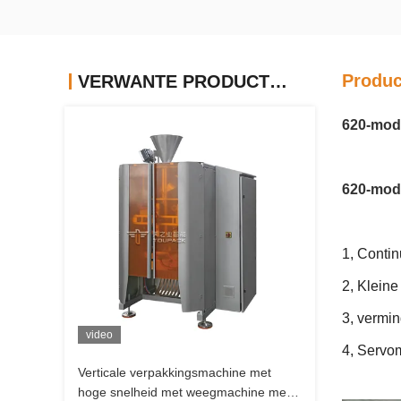
Produc
VERWANTE PRODUCTEN
620-modu
620-mod
1, Conti
2, Kleine
3, vermi
video
4, Servo
Verticale verpakkingsmachine met
hoge snelheid met weegmachine met