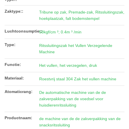
Zaktype::
Tribune op zak, Premade-zak, Ritssluitingszak,
hoekplaatzak, falt bodemstempel
Luchtconsumptie::
58kgf/cm ²; 0.4m ³ /min
Type:
Ritssluitingszak het Vullen Verzegelende
Machine
Functie:
Het vullen, het verzegelen, druk
Materiaal:
Roestvrij staal 304 Zak het vullen machine
Atomaticrang:
De automatische machine van de de
zakverpakking van de voedsel voor
huisdierenritssluiting
Productnaam:
de machine van de de zakverpakking van de
snacksritssluiting