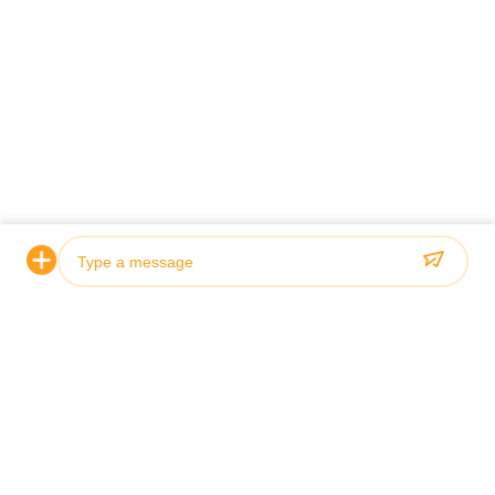
Taggen:
De roterende Premade-Machine van de Zakverpakking
Vacuüm de Verpakkingsmachine van de Premadezak
50 de Machine van de de Zakverpakking van Bpm Premade
Neem contact met ons op
Contact opnemen
Verwante producten
Photo
Video Call
Audio Call