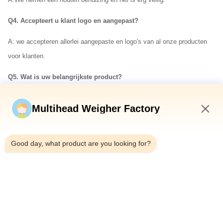
Q4. Accepteert u klant logo en aangepast?
A: we accepteren allerlei aangepaste en logo's van al onze producten
voor klanten.
Q5. Wat is uw belangrijkste product?
A: Wij zijn gespecialiseerd in multi-head weigher, transportmachine,
Multihead Weigher Factory
verpakkingsmachine, metaaldetector, Check weigher en andere
gerelateerde elektronische producten en machine
10:01 PM
Good day, what product are you looking for?
Q6. Hoe zit het met uw naverkoopbeleid?
A: Klant eerst. We hebben ons eigen R & D-team en we kunnen
technische ondersteuning bieden. Al onze producten normale garantie is
12 maanden.