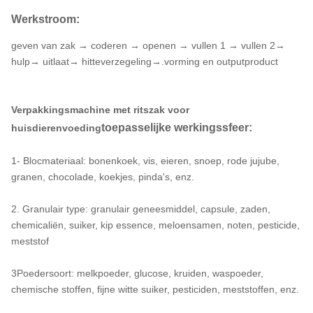
Werkstroom:
220V, enkelfasig, 50/60HZ,
7
Stroomvoorziening
1,2 kW
geven van zak → coderen → openen → vullen 1 → vullen 2→
hulp→ uitlaat→ hitteverzegeling→.vorming en outputproduct
8
Luchtdruk
0.65Mpa
0.3m3/min
9
Luchtverbruik
(Standaardmachine, geen
Verpakkingsmachine met ritszak voor
extra functie)
toepasselijke werkingssfeer:
huisdierenvoeding
1860*600*1650mm
Afmetingen van de
1- Blocmateriaal: bonenkoek, vis, eieren, snoep, rode jujube,
10
((Export niet-vervuilende
verpakking
granen, chocolade, koekjes, pinda's, enz.
houten behuizing)
2. Granulair type: granulair geneesmiddel, capsule, zaden,
chemicaliën, suiker, kip essence, meloensamen, noten, pesticide,
meststof
3Poedersoort: melkpoeder, glucose, kruiden, waspoeder,
chemische stoffen, fijne witte suiker, pesticiden, meststoffen, enz.