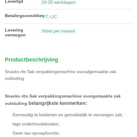
Levertijd
10-25 werkdagen
Betalingscondities
T/T, L/C
Levering
30set per maand
vermogen
Productbeschrijving
Snacks rits Sak verpakkingsmachine voorafgemaakte zak
vulsluiting
Vloeibare zak vulmachine verzegelmachine olie zak
mini doypacker machine standup zak rits zak
Snacks rits Sak verpakkingsmachine voorgemaakte zak
belangrijkste kenmerken:
vulsluiting
Eenvoudig te bedienen en gemakkelijk te vervangen zak;
lage onderhoudskosten;
Geen tas-oproepfunctie;