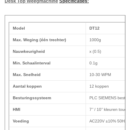
Desk Top Weegmachine
Specificaties:
Model
DT12
Max. Weging (één trechter)
1000g
Nauwkeurigheid
x (0.5)
Min. Schaalinterval
0.1g
Max. Snelheid
10-30 WPM
Aantal koppen
12 koppen
Besturingssysteem
PLC SIEMENS bestur
HMI
7’’ / 10’’ kleuren touc
Voeding
AC220V ±10% 50HZ /