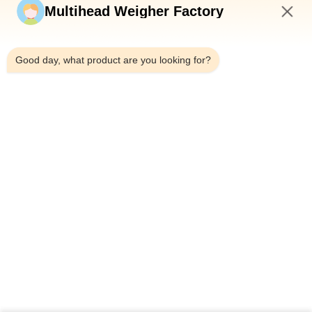
Stuur nu
Multihead Weigher Factory
3:19 PM
Good day, what product are you looking for?
Telefoon：0086-18923335619
E-mail：sales@toupack.com
OVER ONS
Profiel van het bedrijf
Fabriekstocht
Kwaliteitscontrole
Sitemap