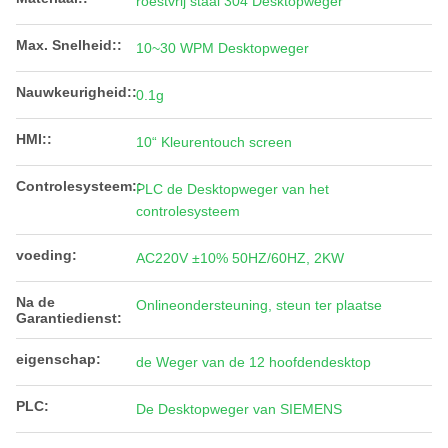
roestvrij staal 304 Desktopweger
Max. Snelheid::
10~30 WPM Desktopweger
Nauwkeurigheid::
0.1g
HMI::
10“ Kleurentouch screen
Controlesysteem::
PLC de Desktopweger van het
controlesysteem
voeding:
AC220V ±10% 50HZ/60HZ, 2KW
Na de
Onlineondersteuning, steun ter plaatse
Garantiedienst:
eigenschap:
de Weger van de 12 hoofdendesktop
PLC:
De Desktopweger van SIEMENS