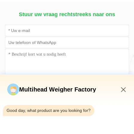
Choco
Netza
Stuur uw vraag rechtstreeks naar ons
Stuur nu
Multihead Weigher Factory
10:19 AM
Good day, what product are you looking for?