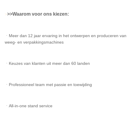
>
>Waarom voor ons kiezen:
>
ㆍMeer dan 12 jaar ervaring in het ontwerpen en produceren van
weeg- en verpakkingsmachines
ㆍKeuzes van klanten uit meer dan 60 landen
ㆍProfessioneel team met passie en toewijding
ㆍAll-in-one stand service