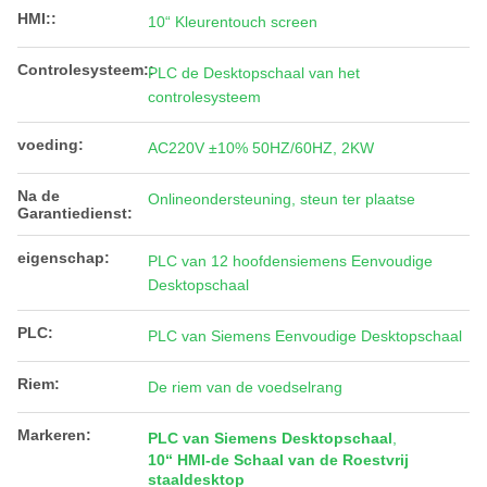
HMI::
10“ Kleurentouch screen
Controlesysteem::
PLC de Desktopschaal van het
controlesysteem
voeding:
AC220V ±10% 50HZ/60HZ, 2KW
Na de
Onlineondersteuning, steun ter plaatse
Garantiedienst:
eigenschap:
PLC van 12 hoofdensiemens Eenvoudige
Desktopschaal
PLC:
PLC van Siemens Eenvoudige Desktopschaal
Riem:
De riem van de voedselrang
Markeren:
PLC van Siemens Desktopschaal
,
10“ HMI-de Schaal van de Roestvrij
staaldesktop