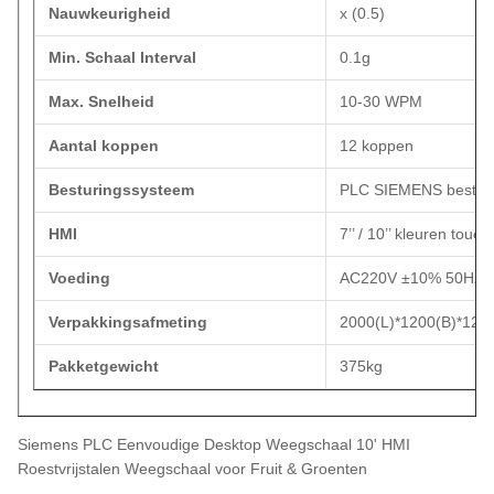
Nauwkeurigheid
x (0.5)
Min. Schaal Interval
0.1g
Max. Snelheid
10-30 WPM
Aantal koppen
12 koppen
Besturingssysteem
PLC SIEMENS bestur
HMI
7’’ / 10’’ kleuren touc
Voeding
AC220V ±10% 50HZ /
Verpakkingsafmeting
2000(L)*1200(B)*12
Pakketgewicht
375kg
Siemens PLC Eenvoudige Desktop Weegschaal 10' HMI
Roestvrijstalen Weegschaal voor Fruit & Groenten