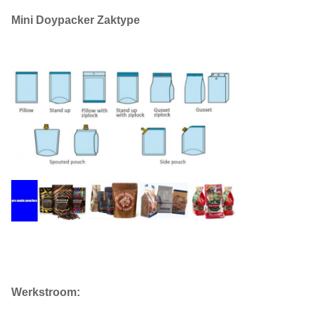
2
Zaktype
bodemzak
Mini Doypacker Zaktype
80mm≤B≤300mm
3
Afmetingen
100mm≤L≤430mm
4
Snelheid
0-15 zakken/min
Rechte korrel, pitch is
5
Sealtype
1mm (Optioneel netwerk)
10mm (5--20mm kan
6
Sealbreedte
worden aangepast)
220V, eenfasig, 50/60HZ,
7
Voeding
1.2KW
8
Luchtdruk
0.65Mpa
0.3m³/min (Standaard
Werkstroom:
9
Luchtverbruik
machine, geen extra