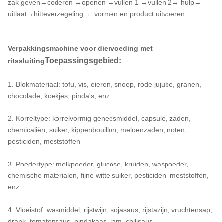
functie)
zak geven→coderen →openen →vullen 1 →vullen 2→ hulp→
uitlaat→hitteverzegeling→ .vormen en product uitvoeren
1860*600*1650mm (Export
10
Verpakkingsafmetingen
niet-begaste houten kist)
Verpakkingsmachine voor diervoeding met
Toepassingsgebied:
ritssluiting
1. Blokmateriaal: tofu, vis, eieren, snoep, rode jujube, granen,
chocolade, koekjes, pinda's, enz.
2. Korreltype: korrelvormig geneesmiddel, capsule, zaden,
chemicaliën, suiker, kippenbouillon, meloenzaden, noten,
pesticiden, meststoffen
3. Poedertype: melkpoeder, glucose, kruiden, waspoeder,
chemische materialen, fijne witte suiker, pesticiden, meststoffen,
enz.
4. Vloeistof: wasmiddel, rijstwijn, sojasaus, rijstazijn, vruchtensap,
drank, tomatensaus, pindakaas, jam, chilisaus