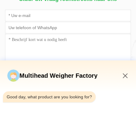
Stuur nu
Multihead Weigher Factory
6:28 AM
Good day, what product are you looking for?
Telefoon：0086-18923335619
E-mail：sales@toupack.com