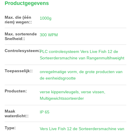
Productgegevens
Max. die (één
1000g
riem) wegen::
Max. sorterende
300 WPM
Snelheid::
Controlesysteem::
PLC controlesysteem Vers Live Fish 12 de
Sorteerdersmachine van Rangenmultihweight
Toepasselijk::
onregelmatige vorm, de grote producten van
de eenheidsgrootte
Producten:
verse kippenvleugels, verse vissen,
Multigewichtssorteerder
Maak
IP 65
waterdicht::
Type:
Vers Live Fish 12 de Sorteerdersmachine van