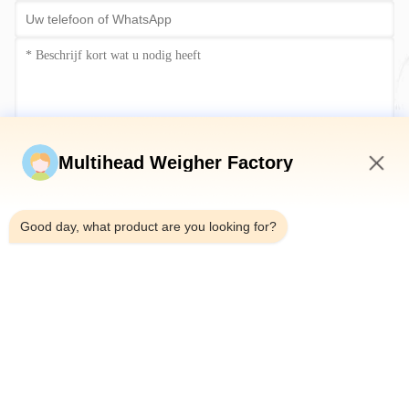
Stuur nu
Multihead Weigher Factory
4:53 AM
Good day, what product are you looking for?
Telefoon：0086-18923335619
E-mail：sales@toupack.com