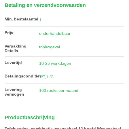
Betaling en verzendvoorwaarden
Min. bestelaantal
1
Prijs
onderhandelbaar
Verpakking
triplexgeval
Details
Levertijd
10-25 werkdagen
Betalingscondities
T/T, L/C
Levering
100 reeks per maand
vermogen
Productbeschrijving
Tafelvoedsel combinatie weegschaal 12 hoofd Weegschaal