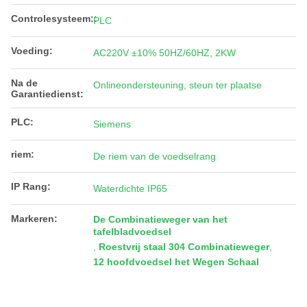
Controlesysteem::
PLC
Voeding:
AC220V ±10% 50HZ/60HZ, 2KW
Na de
Onlineondersteuning, steun ter plaatse
Garantiedienst:
PLC:
Siemens
riem:
De riem van de voedselrang
IP Rang:
Waterdichte IP65
Markeren:
De Combinatieweger van het
tafelbladvoedsel
,
Roestvrij staal 304 Combinatieweger
,
12 hoofdvoedsel het Wegen Schaal