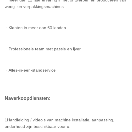
ᆞMeer dan 12 jaar ervaring in het ontwerpen en produceren van
weeg- en verpakkingsmachines
ᆞKlanten in meer dan 60 landen
ᆞProfessionele team met passie en ijver
ᆞAlles-in-één-standservice
Naverkoopdiensten:
1Handleiding / video's van machine installatie, aanpassing,
onderhoud zijn beschikbaar voor u.