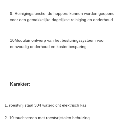
9. Reinigingsfunctie: de hoppers kunnen worden geopend
voor een gemakkelijke dagelijkse reiniging en onderhoud.
10Modulair ontwerp van het besturingssysteem voor
eenvoudig onderhoud en kostenbesparing.
Siemens PLC gordel weegmachine bevroren
visverwerkingsmachine waterdicht
Karakter:
1. roestvrij staal 304 waterdicht elektrisch kas
2. 10'touchscreen met roestvrijstalen behuizing