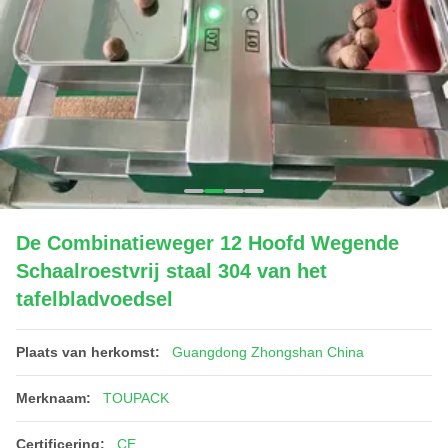
De Combinatieweger 12 Hoofd Wegende
Schaalroestvrij staal 304 van het
tafelbladvoedsel
Plaats van herkomst:
Guangdong Zhongshan China
Merknaam:
TOUPACK
Certificering:
CE