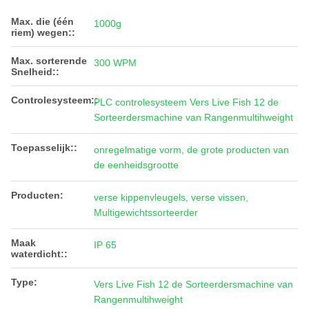
Max. die (één
1000g
riem) wegen::
Max. sorterende
300 WPM
Snelheid::
Controlesysteem::
PLC controlesysteem Vers Live Fish 12 de
Sorteerdersmachine van Rangenmultihweight
Toepasselijk::
onregelmatige vorm, de grote producten van
de eenheidsgrootte
Producten:
verse kippenvleugels, verse vissen,
Multigewichtssorteerder
Maak
IP 65
waterdicht::
Type:
Vers Live Fish 12 de Sorteerdersmachine van
Rangenmultihweight