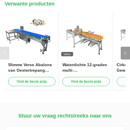
Verwante producten
video
Slimme Verse Abalone
Waterdichte 12-graden
Cirkel 
van Oestertrepang
multi-
Gewic
Wegende de
transportbandgewichtsorteermac
van d
Zeevruchten
voor vis
voedse
Vind de beste prijs
Vind de beste prijs
Vi
Sorterende Machine
met T
van Sorteermachine 1-
12 Niveaus
Stuur uw vraag rechtstreeks naar ons