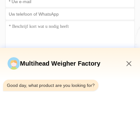
Stuur nu
Multihead Weigher Factory
4:10 PM
Good day, what product are you looking for?
Telefoon：0086-18923335619
E-mail：sales@toupack.com