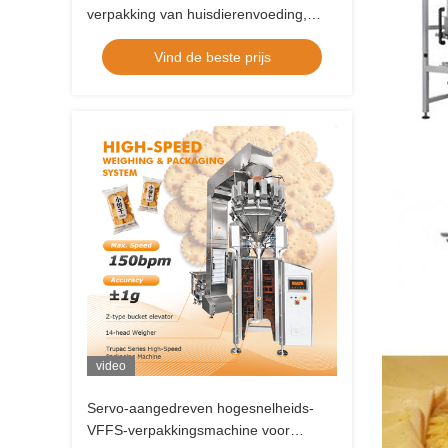
verpakking van huisdierenvoeding,
snacks en noten met 80-200
Vind de beste prijs
zakken/min
video
Servo-aangedreven hogesnelheids-
VFFS-verpakkingsmachine voor