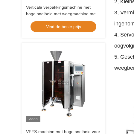
2, Klein
Verticale verpakkingsmachine met
3, Vermi
hoge snelheid met weegmachine met
meerdere koppen voor snacks, chips,
ingenom
Vind de beste prijs
noten en zakjes voor huisdieren
4, Serv
oogvolg
5, Gesch
weegber
video
VFFS-machine met hoge snelheid voor