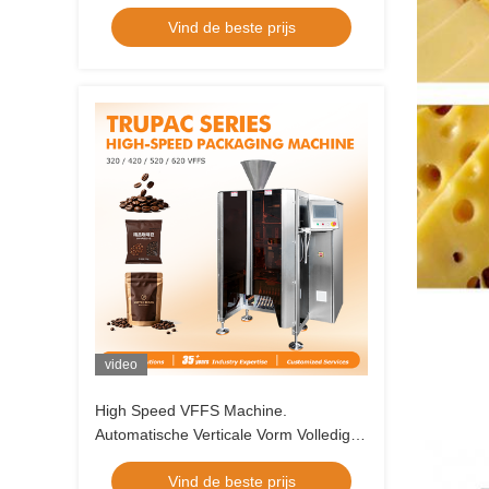
korrelvoedselverpakkingstoepassingen
Vind de beste prijs
video
High Speed VFFS Machine.
Automatische Verticale Vorm Volledige
Afdichting Verpakkingsoplossing voor
Vind de beste prijs
Voedsel en Huisdiervoeding