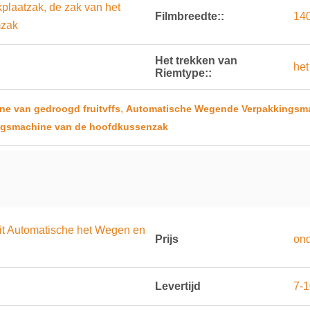
plaatzak, de zak van het
Filmbreedte::
14
mzak
Het trekken van
het
Riemtype::
,
e van gedroogd fruitvffs
Automatische Wegende Verpakkingsm
ngsmachine van de hoofdkussenzak
uit Automatische het Wegen en
Prijs
on
Levertijd
7-