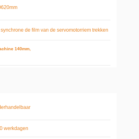
0620mm
 synchrone de film van de servomotorriem trekken
,
achine 140mm
derhandelbaar
10 werkdagen