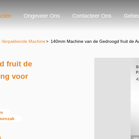
cten
Ongeveer Ons
Contacteer Ons
Gebeu
gs Verpakkende Machine
>
140mm Machine van de Gedroogd fruit de A
 fruit de
ng voor
mm
ssenzak
a