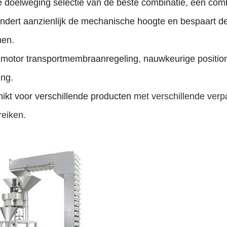
e doelweging selectie van de beste combinatie, een com
ndert aanzienlijk de mechanische hoogte en bespaart de
en.
omotor transportmembraanregeling, nauwkeurige position
ing.
ikt voor verschillende producten
met verschillende verp
eiken.