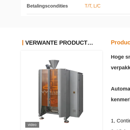
Betalingscondities
T/T, L/C
Produc
VERWANTE PRODUCTEN
Hoge sn
verpakk
Automat
kenmer
1, Cont
video