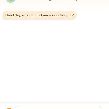
9:29 PM
Good day, what product are you looking for?
Telefoon：0086-18923335619
E-mail：sales@toupack.com
OVER ONS
Profiel van het bedrijf
Fabriekstocht
Kwaliteitscontrole
Sitemap
Privacybeleid
China Goede kwaliteit Multihead weger Auteursrecht © 2020-