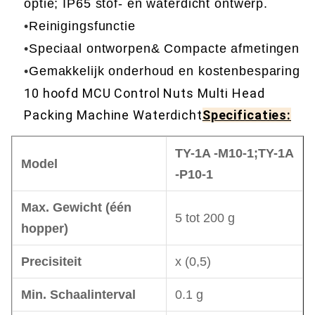
optie; IP65 stof- en waterdicht ontwerp.
•
Reinigingsfunctie
•
Speciaal ontworpen& Compacte afmetingen
•
Gemakkelijk onderhoud en kostenbesparing
10 hoofd MCU Control Nuts Multi Head
Packing Machine Waterdicht
Specificaties:
TY-1A -M10-1
;
TY-1A
Model
-P10-1
Max. Gewicht (één
5 tot 200 g
hopper)
Precisiteit
x (0,5)
Min. Schaalinterval
0.1 g