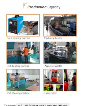
Taggen:
0.5L de Weger van korrelsmultihead