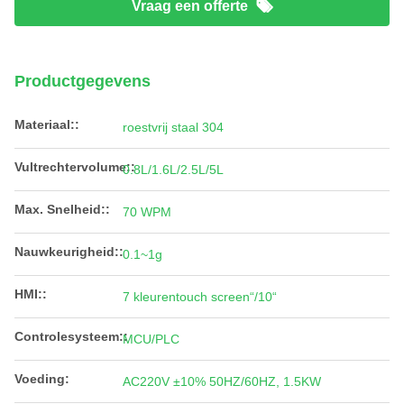
Vraag een offerte
Productgegevens
Materiaal::
roestvrij staal 304
Vultrechtervolume::
0.8L/1.6L/2.5L/5L
Max. Snelheid::
70 WPM
Nauwkeurigheid::
0.1~1g
HMI::
7 kleurentouch screen“/10“
Controlesysteem::
MCU/PLC
Voeding:
AC220V ±10% 50HZ/60HZ, 1.5KW