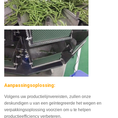
HMI
7 ' ‚kleurentouch screen ‚/10‘
AC220V/110V ±10% 50HZ/60HZ,
Voeding
1.5KW
Aanpassingsoplossing:
Volgens uw productielijnvereisten, zullen onze
deskundigen u van een geïntegreerde het wegen en
verpakkingsoplossing voorzien om u te helpen
productieefficiency verbeteren.