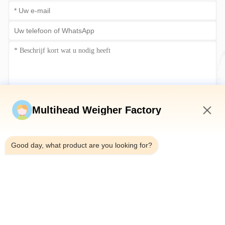
Stuur nu
Multihead Weigher Factory
12:45 AM
Good day, what product are you looking for?
Telefoon：0086-18923335619
E-mail：sales@toupack.com