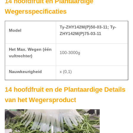
14 hoofdfruit en Plantaardige
Wegersspecificaties
Ty-ZHY142M(P)50-03-11; Ty-
Model
ZHY142M(P)75-03-11
Het Max. Wegen (één
100-3000g
vultrechter)
Nauwkeurigheid
x (0,1)
Min. Schaalinterval
0.1g
14 hoofdfruit en de Plantaardige Details
van het Wegersproduct
Max. Snelheid
60 BPM
Vultrechtervolume
5.0L /
7.5L