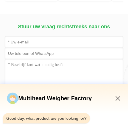
Vloeibare het Vullen de
Intelligente weeg- en
Verpakkingsmachine
verpakkingsmachine
van de Sachetmosterd
Stuur uw vraag rechtstreeks naar ons
Stuur nu
Multihead Weigher Factory
8:22 AM
Good day, what product are you looking for?