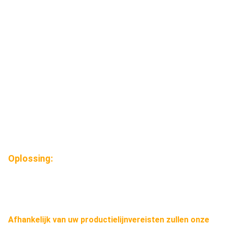
Uitvoerfunctie
Goot transport
1. Geen zak of materiaal,
weigeren te verzegelen
Alarmstatus
2. Apparatuur
overbelastingsalarm
3. Laag luchtdruk alarm
Oplossing:
Afhankelijk van uw productielijnvereisten zullen onze