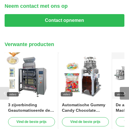
Neem contact met ons op
Contact opnemen
Verwante producten
video
video
video
3 zijverbinding
Automatische Gummy
De au
Geautomatiseerde de
Candy Chocolate
Machi
Mayonaise van de
Verticale
Zakve
Verpakkend
snoepverpakkingsmachine
Vind de beste prijs
Vind de beste prijs
Vi
Systeemshampoo
Hoge snelheid 120BPM