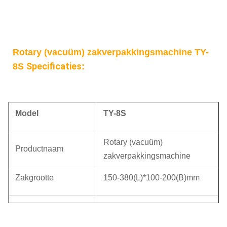
Rotary (vacuüm) zakverpakkingsmachine TY-
Specificaties
8S
:
Model
TY-
8S
Rotary (vacuüm)
Productnaam
zakverpakkingsmachine
Zakgrootte
150-380(L)*100-200(B)mm
platte zakken,
Zaktype
aluminiumfoliezakken,